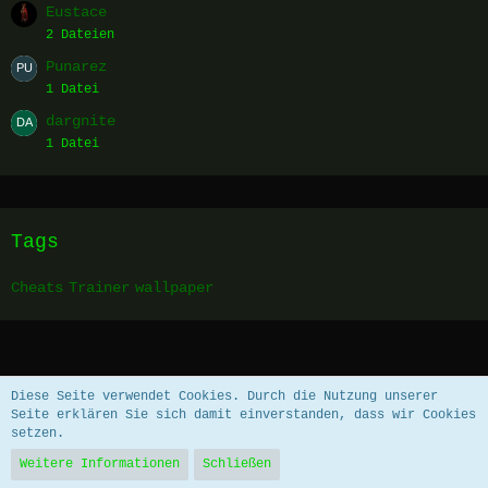
Eustace
2 Dateien
Punarez
1 Datei
dargnite
1 Datei
Tags
Cheats
Trainer
wallpaper
Datenschutzerklärung
Impressum
Diese Seite verwendet Cookies. Durch die Nutzung unserer
Seite erklären Sie sich damit einverstanden, dass wir Cookies
setzen.
Community-Software:
WoltLab Suite™ 5.5.26
Weitere Informationen
Schließen