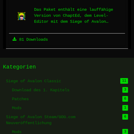
Das Paket enthält eine lauffähige
Version von ChaptEd, dem Level-
Editor mit dem Siege of Avalon
erstellt wurde. Zudem enthält das
Paket einige nützliche
81 Downloads
Entwicklungstools.
Kategorien
Siege of Avalon Classic
11
Download des 1. Kapitels
3
Patches
6
Mods
1
Siege of Avalon Steam/GOG.com
6
Neuveröffentlichung
Mods
3