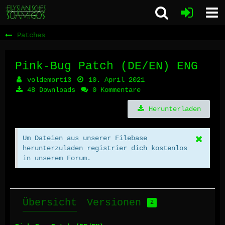
Patches
Pink-Bug Patch (DE/EN)
ENG
voldemort13
10. April 2021
48 Downloads
0 Kommentare
Herunterladen
Um Dateien aus unserer Filebase
herunterzuladen registrier dich kostenlos
in unserem Forum.
Übersicht
Versionen
2