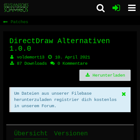
Patches
DirectDraw Alternativen
1.0.0
voldemort13
10. April 2021
87 Downloads
0 Kommentare
Herunterladen
Um Dateien aus unserer Filebase
herunterzuladen registrier dich kostenlos
in unserem Forum.
Übersicht
Versionen