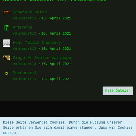
SoAmigos Patch
voldemort13
10. April 2021
Artworks
voldemort13
10. April 2021
Font "Black Chancery"
voldemort13
10. April 2021
Siege Of Avalon Wallpaper
voldemort13
10. April 2021
PoxConvert
voldemort13
10. April 2021
Alle Dateien
Datenschutzerklärung
Impressum
Diese Seite verwendet Cookies. Durch die Nutzung unserer
Seite erklären Sie sich damit einverstanden, dass wir Cookies
setzen.