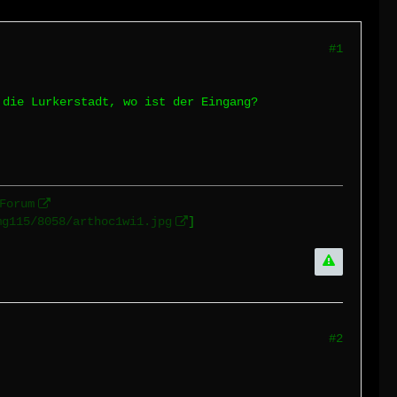
#1
 die Lurkerstadt, wo ist der Eingang?
Forum
mg115/8058/arthoc1wi1.jpg
]
#2