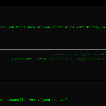
aber ich finde auch mit den Karten nicht mehr den Weg in
SacredUniverse.de
-
Sacred 
[Blockierte Grafik:
http://img115.imageshack.us/i
ück südwestlich vom Aufgang ins Dorf