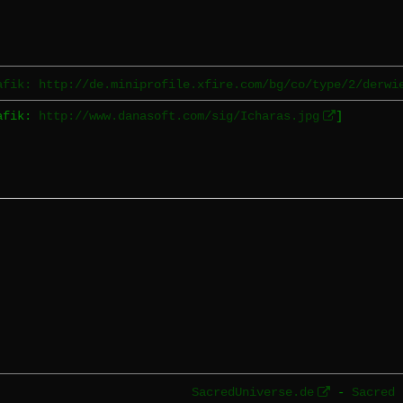
afik: http://de.miniprofile.xfire.com/bg/co/type/2/derwi
rafik:
http://www.danasoft.com/sig/Icharas.jpg
]
SacredUniverse.de
-
Sacred 