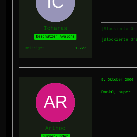
Icharas
[Blockierte Gr
Beschützer Avalons
[Blockierte G
Beiträge
1.227
9. Oktober 2006
DankÖ, super.
Arthoc
Burgerkunder