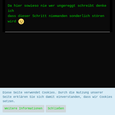
Da hier sowieso nie wer ungereggt schreibt denke
ich
dass dieser Schritt niemanden sonderlich stören
wird
Datenschutzerklärung
Impressum
Diese Seite verwendet Cookies. Durch die Nutzung unserer
Seite erklären Sie sich damit einverstanden, dass wir Cookies
setzen.
Community-Software:
WoltLab Suite™ 5.5.26
Weitere Informationen
Schließen