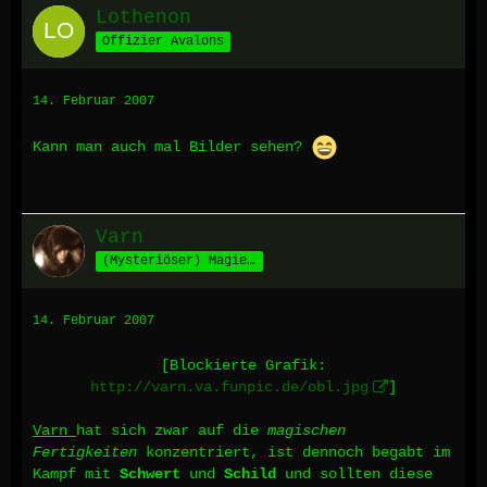
Lothenon
Offizier Avalons
14. Februar 2007
Kann man auch mal Bilder sehen?
Varn
(Mysteriöser) Magier aus Fornax
14. Februar 2007
[Blockierte Grafik:
http://varn.va.funpic.de/obl.jpg
]
Varn
hat sich zwar auf die
magischen
Fertigkeiten
konzentriert, ist dennoch begabt im
Kampf mit
Schwert
und
Schild
und sollten diese