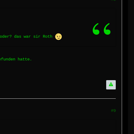
 oder? das war sir Roth
efunden hatte.
#9