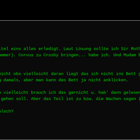
itel eins alles erledigt. Laut Lösung sollte ich Sir Rot
ammer). Corvus zu Crosby bringen... habe ich. Und Mudam 
nicht obs vielleicht daran liegt das ich nicht ins Bett 
g damals, aber man kann das Bett ja nicht anklicken.
h vielleicht brauch ich das garnicht u. hab' dann gelese
 gehen soll. Aber das Teil ist zu bzw. die Wachen sagen 
alsch?