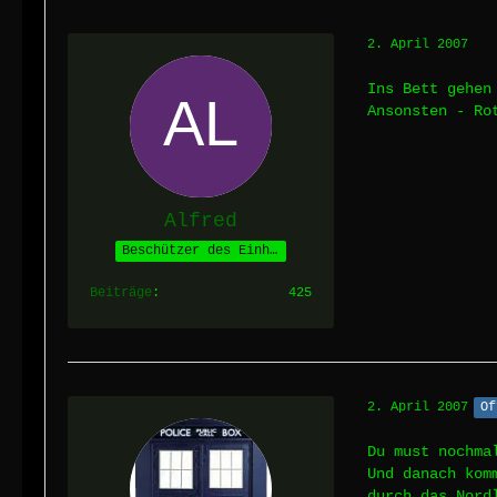
2. April 2007
Ins Bett gehen
Ansonsten - Ro
Alfred
Beschützer des Einhorns
Beiträge
425
2. April 2007
Of
Du must nochma
Und danach kom
durch das Nord