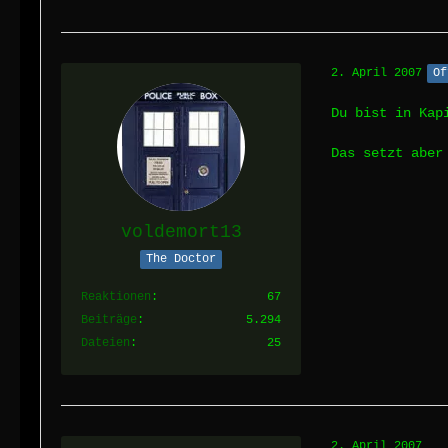
2. April 2007
Of
Du bist in Kap
Das setzt aber
voldemort13
The Doctor
Reaktionen
67
Beiträge
5.294
Dateien
25
2. April 2007