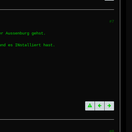
#7
er Aussenburg gehst.
und es INstalliert hast.
#8