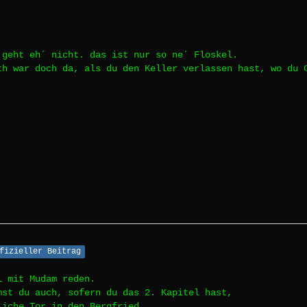
 geht eh´ nicht. das ist nur so ne´ Floskel.
th war doch da, als du den Keller verlassen hast, wo du 
fizieller Beitrag
l mit Mudam reden.
mst du auch, sofern du das 2. Kapitel hast,
liche Tor in den Bergfried.