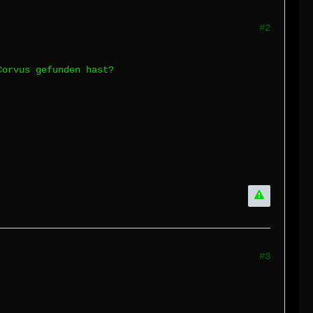
#2
Corvus gefunden hast?
#3