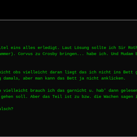
itel eins alles erledigt. Laut Lösung sollte ich Sir Rot
ammer). Corvus zu Crosby bringen... habe ich. Und Mudam 
nicht obs vielleicht daran liegt das ich nicht ins Bett 
g damals, aber man kann das Bett ja nicht anklicken.
h vielleicht brauch ich das garnicht u. hab' dann gelese
 gehen soll. Aber das Teil ist zu bzw. die Wachen sagen 
alsch?