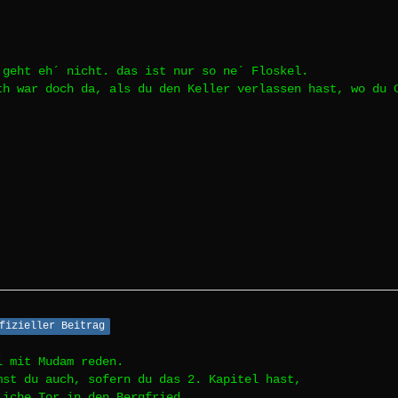
 geht eh´ nicht. das ist nur so ne´ Floskel.
th war doch da, als du den Keller verlassen hast, wo du 
fizieller Beitrag
l mit Mudam reden.
mst du auch, sofern du das 2. Kapitel hast,
liche Tor in den Bergfried.