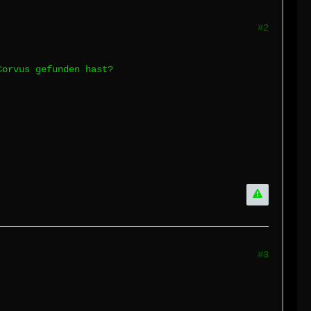
#2
Corvus gefunden hast?
#3