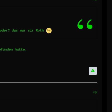
 oder? das war sir Roth
efunden hatte.
#9