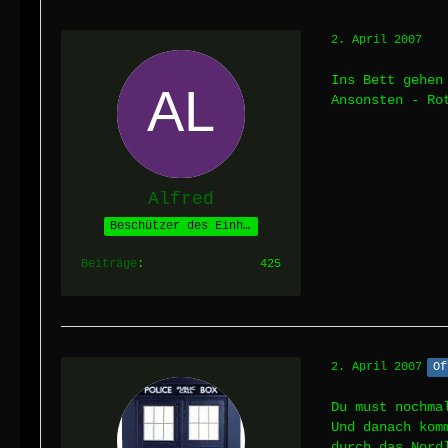
2. April 2007
Ins Bett gehen
Ansonsten - Ro
Alfred
Beschützer des Einhorns
Beiträge
425
2. April 2007
Of
Du must nochma
Und danach kom
durch das Nord