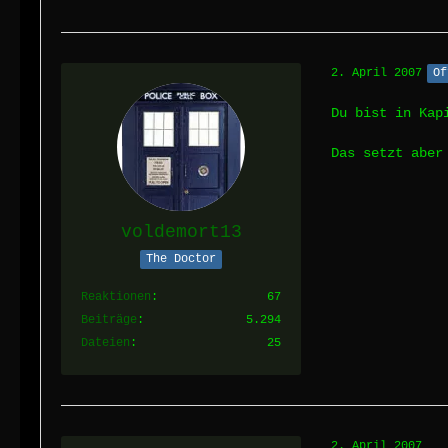
2. April 2007
Of
Du bist in Kap
Das setzt aber
voldemort13
The Doctor
Reaktionen
67
Beiträge
5.294
Dateien
25
2. April 2007