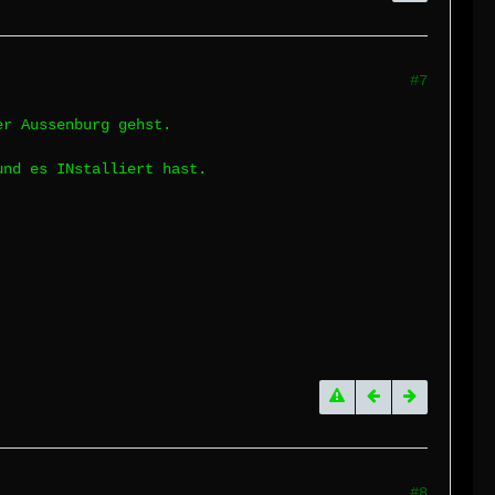
#7
er Aussenburg gehst.
und es INstalliert hast.
#8