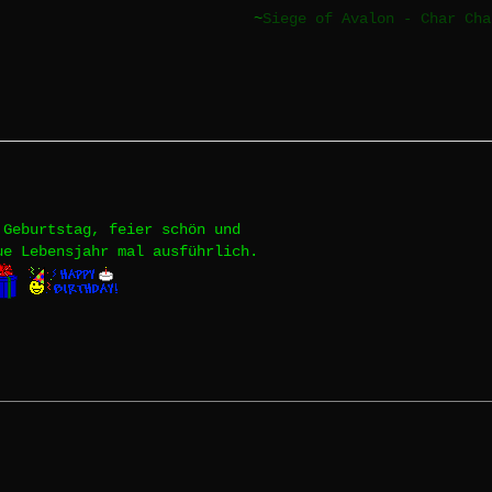
~
Siege of Avalon - Char Cha
 Geburtstag, feier schön und
ue Lebensjahr mal ausführlich.