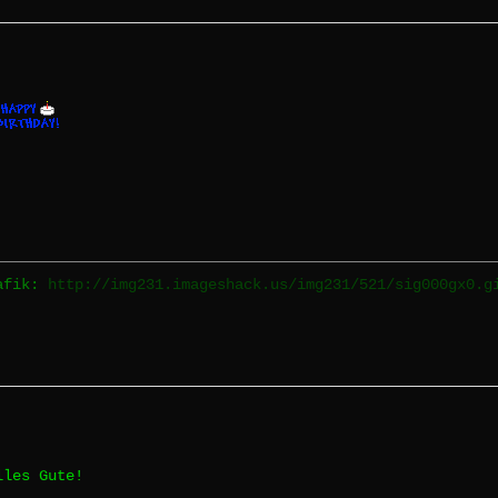
rafik:
http://img231.imageshack.us/img231/521/sig000gx0.g
lles Gute!