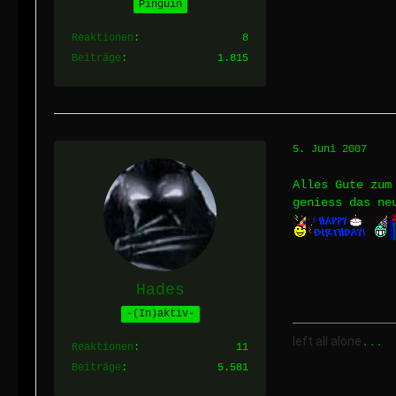
Pinguin
Reaktionen
8
Beiträge
1.815
5. Juni 2007
Alles Gute zum
geniess das ne
Hades
-(In)aktiv-
left all alone
...
Reaktionen
11
Beiträge
5.581