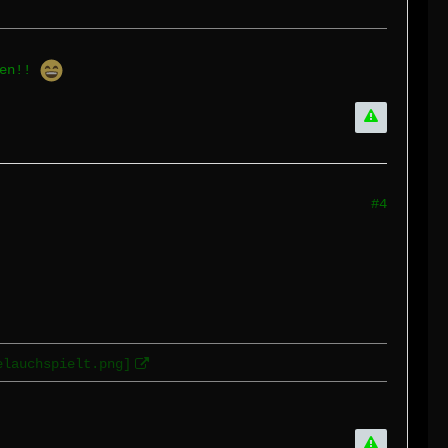
nen!!
#4
elauchspielt.png]