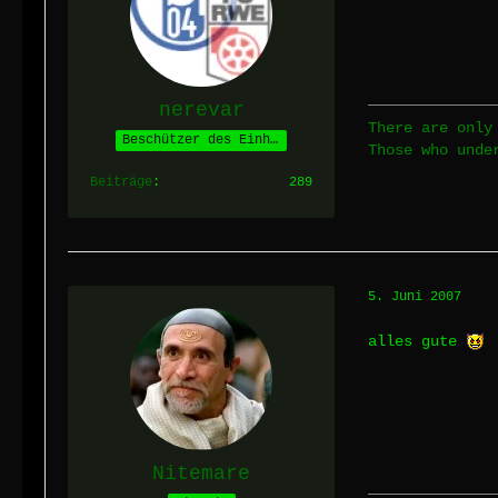
nerevar
There are only
Beschützer des Einhorns
Those who unde
Beiträge
289
5. Juni 2007
alles gute
Nitemare