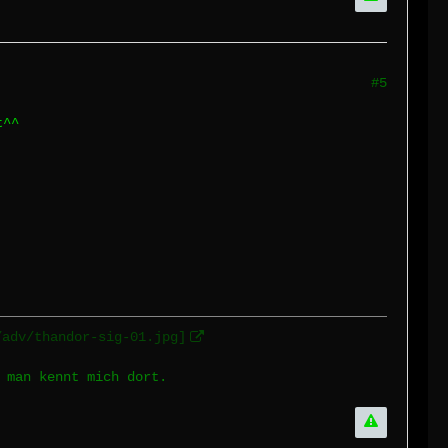
#5
t^^
/adv/thandor-sig-01.jpg]
 man kennt mich dort.