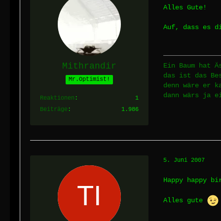
Alles Gute!
Auf, dass es d
Mithrandir
Ein Baum hat Ä
das ist das Be
Mr.Optimist!
denn wäre er k
dann wärs ja e
Reaktionen
1
Beiträge
1.986
5. Juni 2007
Happy happy bi
Alles gute