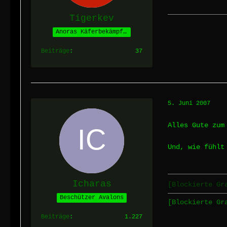
Tigerkev
Anoras Käferbekämpfer
Beiträge
37
5. Juni 2007
Alles Gute zum
Und, wie fühlt
Icharas
[Blockierte Gr
Beschützer Avalons
[Blockierte G
Beiträge
1.227