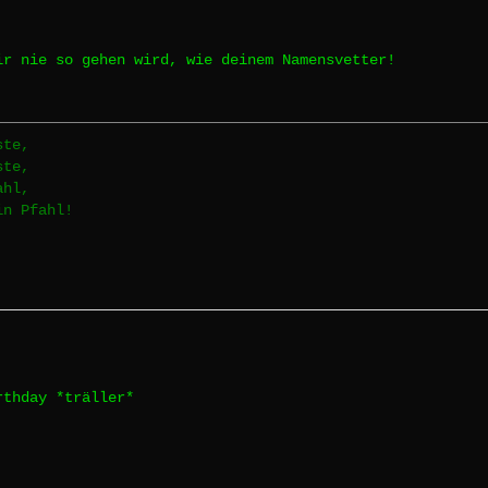
ir nie so gehen wird, wie deinem Namensvetter!
ste,
ste,
ahl,
in Pfahl!
rthday *träller*