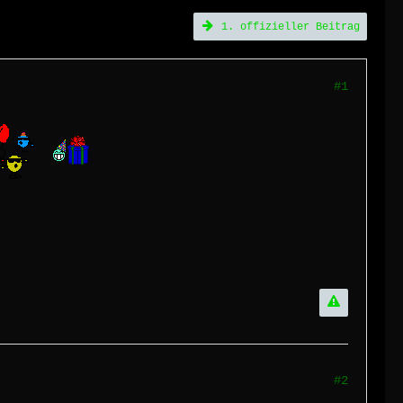
1. offizieller Beitrag
#1
#2