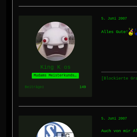
5. Juni 2007
Alles Gute!
King K os
Mudams Meisterkundschafter
[Blockierte G
Beiträge
149
5. Juni 2007
Auch von mir A