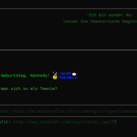
~Ich bin wieder da~
Lasset die Cheatersuche begin
 Geburtstag, Kennedy!
 man sich so als Teenie?
afik: http://de.miniprofile.xfire.com/bg/co/type/2/derwi
rafik:
http://www.danasoft.com/sig/Icharas.jpg
]