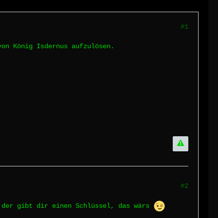
#1
von König Isdernus aufzulösen.
#2
h der gibt dir einen Schlüssel, das wärs