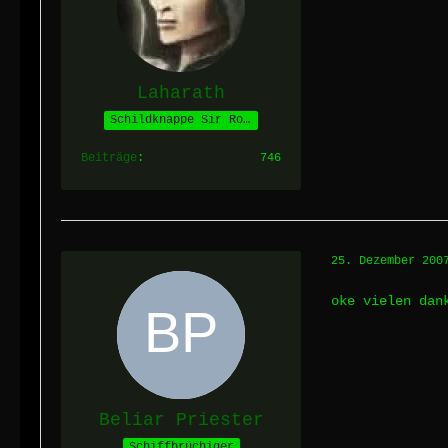
Laharath
Schildknappe Sir Roths
Beiträge
746
25. Dezember 200
oke vielen da
Beliar Priester
Schiffbrüchiger