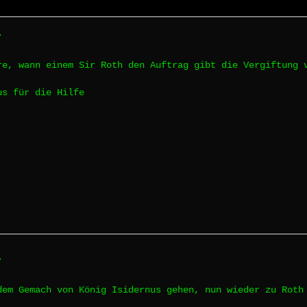
7
re, wann einem Sir Roth den Auftrag gibt die Vergiftung 
us für die Hilfe
7
dem Gemach von König Isidernus gehen, nun wieder zu Rot