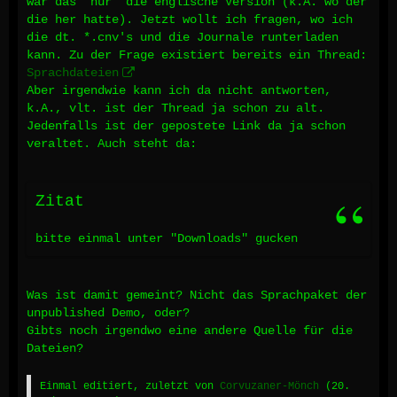
war das "nur" die englische Version (k.A. wo der
die her hatte). Jetzt wollt ich fragen, wo ich
die dt. *.cnv's und die Journale runterladen
kann. Zu der Frage existiert bereits ein Thread:
Sprachdateien
Aber irgendwie kann ich da nicht antworten,
k.A., vlt. ist der Thread ja schon zu alt.
Jedenfalls ist der gepostete Link da ja schon
veraltet. Auch steht da:
Zitat
bitte einmal unter "Downloads" gucken
Was ist damit gemeint? Nicht das Sprachpaket der
unpublished Demo, oder?
Gibts noch irgendwo eine andere Quelle für die
Dateien?
Einmal editiert, zuletzt von
Corvuzaner-Mönch
(
20.