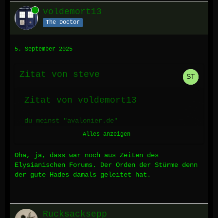
Online
voldemort13
The Doctor
5. September 2025
Zitat von steve
Zitat von voldemort13
du meinst "avalonier.de"
Alles anzeigen
Oha, ja, dass war noch aus Zeiten des
Und ja, dass hier ist der, wenn man so
Elysianischen Forums. Der Orden der Stürme denn
will, offiziellste Nachfolger der
der gute Hades damals geleitet hat.
Deinboard-Foren die ja in der selben
Sekunde ohne Vorwarnung ins Nirvana
verschwunden sind,
Rucksacksepp