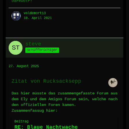
Darkwulf!
Es gab ja einst 2 Foren. (also, nach den
voldemort13
beiden offiziellen Foren von Blackstar in
10. April 2021
denen das Rollenspiel seinen Anfang hatte),
sas alte Amigos mit dem Schwerpunkt auf
Support für SoA und das Elysianische Forum das
Hades betrieben hat mit dem Schwerpunkt auf
steve
dem Rollenspiel. Beide waren damals bei
Schiffbrüchiger
deinboard.de…
27. August 2025
Zitat von Rucksacksepp
Das hier müsste das zusammengefasste Forum aus
dem Ely und dem Amigos Forum sein, welche nach
den offiziellen Foren kamen.
Zusammenfassug hier:
Beitrag
RE: Blaue Nachtwache