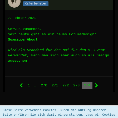
Hmm, hab mir avalonier mal auf archive.org
Käferbeheber
angeschaut, also klar kenne ich die Seite noch
- aber die, die ich meinte, war eher
schwarz... irgendetwas mit Orden.. Sturmorden?
7. Februar 2026
Keine Ahnung mehr haha
Servus zusammen.
Seit heute gibt es ein neues Forumsdesign:
Soamigos Ahoul
Wird als Standard für den Mai für den 5. Event
verwendet
, kann man sich aber auch so als Design
aussuchen.
1
…
270
271
272
273
274
Datenschutzerklärung
Impressum
Diese Seite verwendet Cookies. Durch die Nutzung unserer
Seite erklären Sie sich damit einverstanden, dass wir Cookies