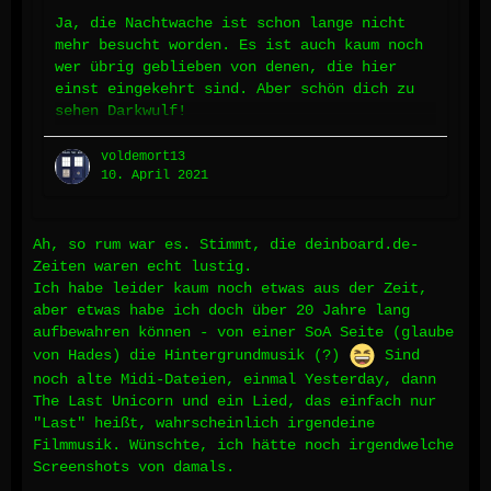
Ja, die Nachtwache ist schon lange nicht
mehr besucht worden. Es ist auch kaum noch
wer übrig geblieben von denen, die hier
einst eingekehrt sind. Aber schön dich zu
sehen Darkwulf!
Es gab ja einst 2 Foren. (also, nach den
voldemort13
beiden offiziellen Foren von Blackstar in
10. April 2021
denen das Rollenspiel seinen Anfang hatte),
sas alte Amigos mit dem Schwerpunkt auf
Support für SoA und das Elysianische Forum
Ah, so rum war es. Stimmt, die deinboard.de-
das Hades betrieben hat mit dem Schwerpunkt
Zeiten waren echt lustig.
auf dem Rollenspiel. Beide waren damals bei
Ich habe leider kaum noch etwas aus der Zeit,
deinboard.de…
aber etwas habe ich doch über 20 Jahre lang
aufbewahren können - von einer SoA Seite (glaube
von Hades) die Hintergrundmusik (?)
Sind
noch alte Midi-Dateien, einmal Yesterday, dann
The Last Unicorn und ein Lied, das einfach nur
"Last" heißt, wahrscheinlich irgendeine
Filmmusik. Wünschte, ich hätte noch irgendwelche
Screenshots von damals.