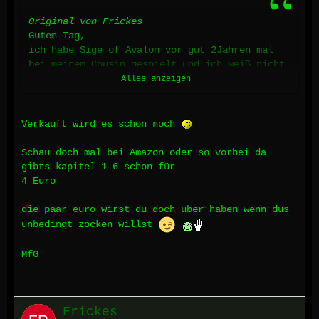
Original von Frickes
Guten Tag,
ich habe Sige of Avalon vor gut 2Jahren mal
bei meinem Cousin gespielt und ich weiß nicht
warum, aber ich habe gerade Lust es mal
Alles anzeigen
richtig durchzuspielen
ich hab eim Netz gelesen, das es nicht mehr
hergestellt bzw. verkauft wird.
Verkauft wird es schon noch
Mitlerweile soll es als Freeware erhältlich
sein.
Schau doch mal bei Amazon oder so vorbei da
Kennt jemand einen Download-Link?
gibts kapitel 1-6 schon für
Bzw. läd es für mich hoch und schickt mir den
4 Euro
link? da es sich um freeware handelt sollte
das rechtlich ja kein problem darstellen.
die paar euro wirst du doch über haben wenn dus
unbedingt zocken willst
Will das Spiel haben!
MfG
Frickes