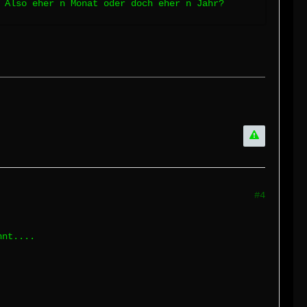
 Also eher n Monat oder doch eher n Jahr?
#4
nnt....