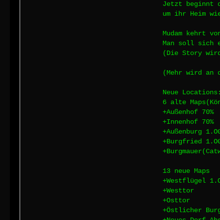
Jetzt beginnt 
um ihr Heim wi
Mudam kehrt vo
Man soll sich 
(Die Story wir
(Mehr wird an 
Neue Locations
6 alte Maps(Kö
+Außenhof 70%
+Innenhof 70%
+Außenburg 1.O
+Burgfried 1.O
+Burgmauer(Cat
13 neue Maps
+Westflügel 1.
+Westtor
+Osttor
+Östlicher Bur