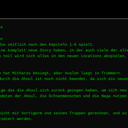
10
er
die zeitlich nach den Kapiteln 1-6 spielt.
ine komplett neue Story haben, in der auch viele der alt
n teil wird sich alles in den neuen Locations abspielen,
o hat Mitharas besiegt, aber Avalon liegt in Trümmern.
durch die Ahoul ist noch nicht beendet, da sich ein neue
lge das die Ahoul sich zurück gezogen haben, um sich neu
ndeten der Ahoul, die Echsenmenschen und die Naga nutzen
nicht mit Vortigerm und seinen Truppen gerechnet, und so
zimiert werden.