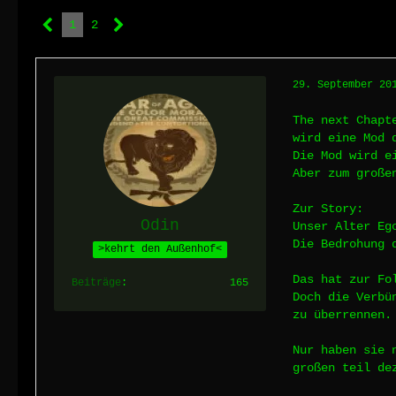
1
2
29. September 20
The next Chapt
wird eine Mod 
Die Mod wird e
Aber zum große
Zur Story:
Odin
Unser Alter Eg
Die Bedrohung 
>kehrt den Außenhof<
Das hat zur Fo
Beiträge
165
Doch die Verbü
zu überrennen.
Nur haben sie 
großen teil de