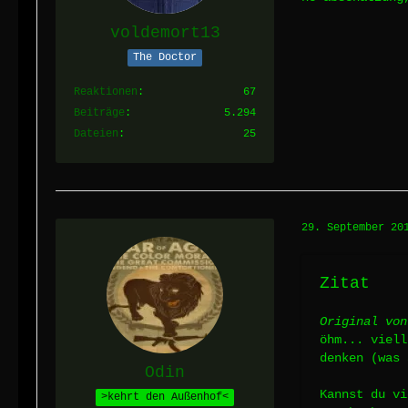
voldemort13
The Doctor
Reaktionen
67
Beiträge
5.294
Dateien
25
29. September 20
Zitat
Original von
öhm... viell
denken (was 
Odin
Kannst du vi
>kehrt den Außenhof<