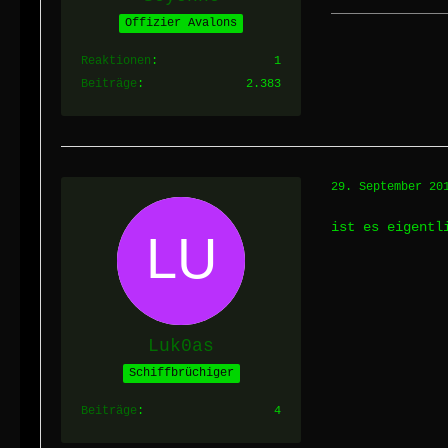
Offizier Avalons
Reaktionen
1
Beiträge
2.383
29. September 20
ist es eigentl
Luk0as
Schiffbrüchiger
Beiträge
4