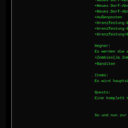
+Neues Dorf-Ab
+Neues Dorf-Ab
+Neues Dorf-Ab
+Außenposten
+Grenzfestung-
+Grenzfestung-
+Grenzfestung+
Gegner:
Es werden die 
+Zombies(Ja Z
+Banditen
Items:
Es wird haupts
Quests:
Eine komplett 
So und nun zur