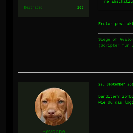
ne abschätzu
Beiträge
165
Erster post ak
Siege of Avalo
(Scripter für 
29. September 20
banditen? zom
wie du das log
Seyonne