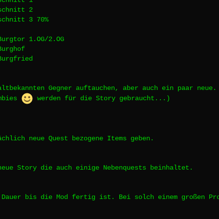
schnitt 1
schnitt 2
schnitt 3 70%
Burgtor 1.OG/2.OG
Burghof
Burgfried
altbekannten Gegner auftauchen, aber auch ein paar neue.
ombies
werden für die Story gebraucht...)
ächlich neue Quest bezogene Items geben.
neue Story die auch einige Nebenquests beinhaltet.
 Dauer bis die Mod fertig ist. Bei solch einem großen Pr