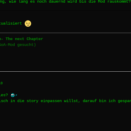
ng, wie lang es noch dauernd wird bis die Mod rauskommt?
tualisiert
n- The next Chapter
SoA-Mod gesucht)
10
bies?
isch in die story einpassen willst, darauf bin ich gespa