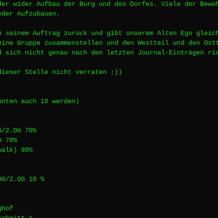
der wider Aufbau der Burg und des Dorfes. Viele der Bewo
eder Aufzubauen.
n seinem Auftrag zurück und gibt unserem Alten Ego gleic
eine Gruppe zusammenstellen und den Westteil und den Ost
d sich nicht genau nach den letzten Journal-Einträgen ri
dieser Stelle nicht verraten ;))
:
nnten auch 10 werden)
G/2.OG 70%
G 70%
walk) 80%
OG/2.OG 10 %
ghof