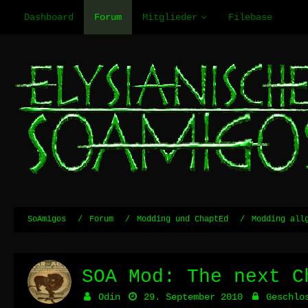
Dashboard
Forum
Mitglieder
Filebase
SoAmigos
Forum
Modding und ChaptEd
Modding all
SOA Mod: The next C
Odin
29. September 2010
Geschlo