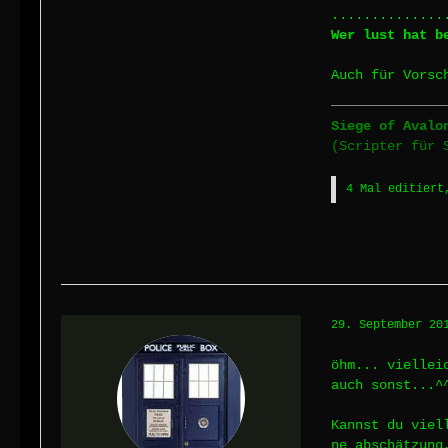
..............
Wer lust hat b
Auch für Vorsc
Siege of Avalo
(Scripter für 
4 Mal editiert
29. September 20
öhm... viellei
auch sonst...^
Kannst du viel
ne abschätzung