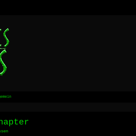
gemein
hapter
ssen