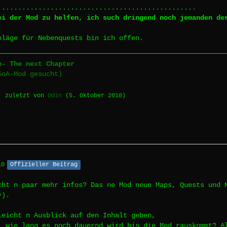
.................................................
ei der Mod zu helfen, ich such dringend noch jemanden de
hläge für Nebenquests bin ich offen.
n- The next Chapter
SoA-Mod gesucht)
, zuletzt von
Odin
(
5. Oktober 2010
)
10
Offizieller Beitrag
cht n paar mehr infos? Das ne Mod neue Maps, Quests und 
^).
leicht n Ausblick auf den Inhalt geben,
, wie lang es noch dauernd wird bis die Mod rauskommt? A