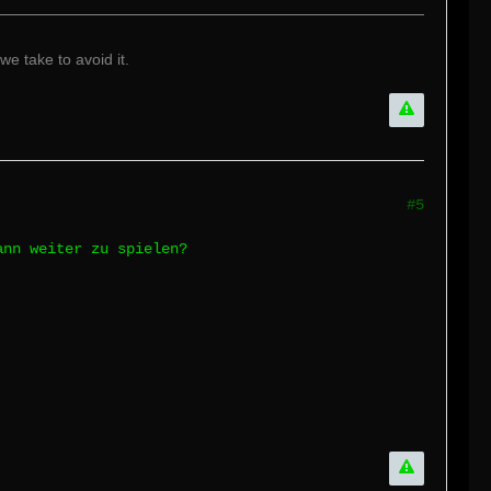
we take to avoid it.
#5
ann weiter zu spielen?