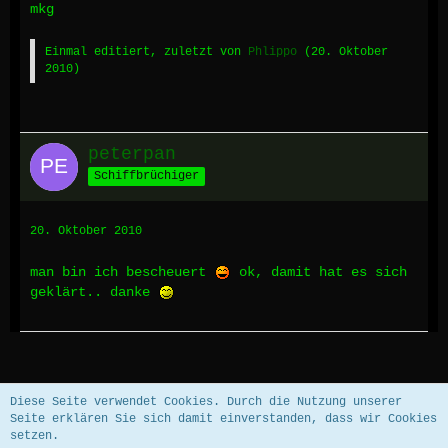
mkg
Einmal editiert, zuletzt von
Phlippo
(
20. Oktober
2010
)
peterpan
Schiffbrüchiger
20. Oktober 2010
man bin ich bescheuert
ok, damit hat es sich
geklärt.. danke
Datenschutzerklärung
Impressum
Diese Seite verwendet Cookies. Durch die Nutzung unserer
Seite erklären Sie sich damit einverstanden, dass wir Cookies
setzen.