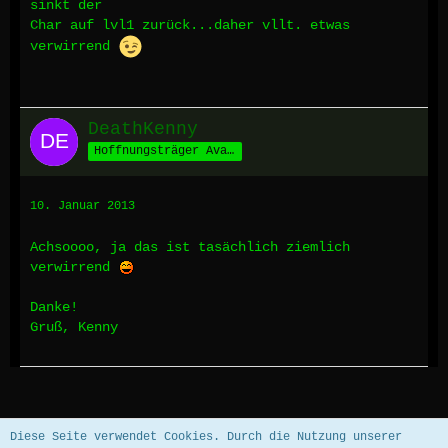
sinkt der
Char auf lvl1 zurück...daher vllt. etwas
verwirrend
DeathKenny
Hoffnungsträger Avalons
10. Januar 2013
Achsoooo, ja das ist tasächlich ziemlich
verwirrend
Danke!
Gruß, Kenny
Datenschutzerklärung
Impressum
Diese Seite verwendet Cookies. Durch die Nutzung unserer