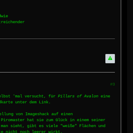
dwie
treichender
#3
elbst 'mal versucht, für
Pillars of Avalon
eine
dkarte unter dem Link.
ellung von Imageshack auf einen
 Piromaster hat sie zum Glück in einem seiner
 man sieht, gibt es viele "weiße" Flächen und
te nicht noch leerer wirkt.