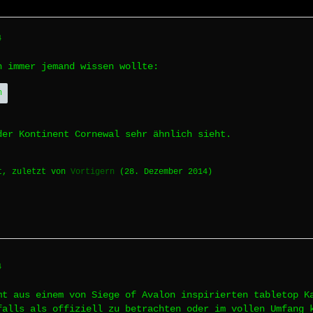
4
n immer jemand wissen wollte:
n
der Kontinent Cornewal sehr ähnlich sieht.
t, zuletzt von
Vortigern
(
28. Dezember 2014
)
4
mt aus einem von Siege of Avalon inspirierten tabletop K
falls als offiziell zu betrachten oder im vollen Umfang 