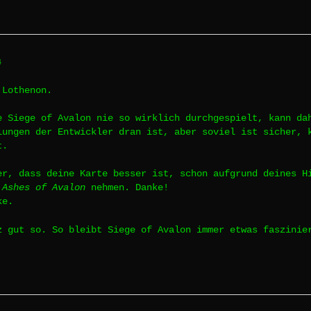
4
 Lothenon.
e Siege of Avalon nie so wirklich durchgespielt, kann da
lungen der Entwickler dran ist, aber soviel ist sicher, 
t.
er, dass deine Karte besser ist, schon aufgrund deines H
n
Ashes of Avalon
nehmen. Danke!
ke.
z gut so. So bleibt Siege of Avalon immer etwas faszini