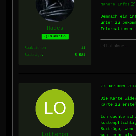
Nähere Infos
Demnach ein in
unter zu bekom
Hades
Informationen 
-(In)aktiv-
left all alone
...
Reaktionen
11
Beiträge
5.581
29. Dezember 201
Die Karte wide
Karte zu erste
Ich dachte sch
kostenpflichti
Beiträge, wenn
Lothenon
wohl mehr als 