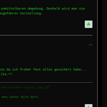
 unmittelbaren Umgebung. Deshalb wird man nie
ungefähren Vorstellung.
#4
ein da ich früher fast alles gesichert habe...
llte.^^
/adv/thandor-sig-01.jpg]
 man kennt mich dort.