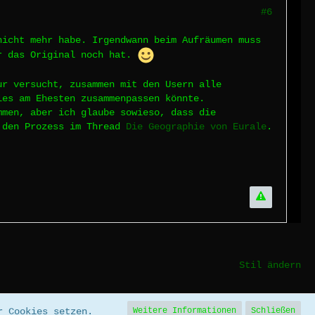
#6
nicht mehr habe. Irgendwann beim Aufräumen muss
er das Original noch hat.
ur versucht, zusammen mit den Usern alle
les am Ehesten zusammenpassen könnte.
mmen, aber ich glaube sowieso, dass die
n den Prozess im Thread
Die Geographie von Eurale
.
Stil ändern
r Cookies setzen.
Weitere Informationen
Schließen