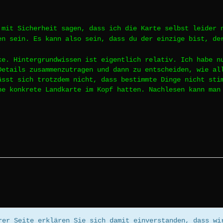
 mit Sicherheit sagen, dass ich die Karte selbst leider 
en sein. Es kann also sein, dass du der einzige bist, d
ke. Hintergrundwissen ist eigentlich relativ. Ich habe n
Details zusammenzutragen und dann zu entscheiden, wie al
ässt sich trotzdem nicht, dass bestimmte Dinge nicht sti
ne konkrete Landkarte im Kopf hatten. Nachlesen kann ma
Community-Software:
WoltLab Suite™ 5.5.26
rer Seite erklären Sie sich damit einverstanden, dass wi