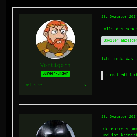
28. Dezember 201
Falls das scho
Spoiler anzeige
Ich finde das 
Vortigern
Burgerkunder
Einmal editier
Beiträge
15
28. Dezember 201
Die Karte stam
und ist keines