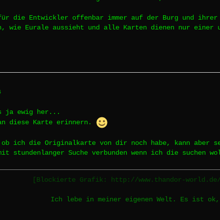
für die Entwickler offenbar immer auf der Burg und ihrer
n, wie Eurale aussieht und alle Karten dienen nur einer 
4
s ja ewig her...
an diese Karte erinnern.
 ob ich die Originalkarte von dir noch habe, kann aber s
mit stundenlanger Suche verbunden wenn ich die suchen wo
[Blockierte Grafik: http://www.thandor-world.de
Ich lebe in meiner eigenen Welt. Es ist ok,