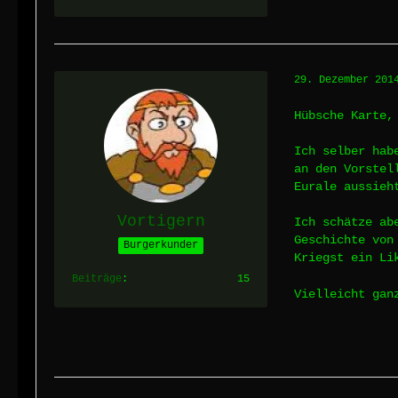
29. Dezember 201
Hübsche Karte,
Ich selber hab
an den Vorstel
Eurale aussieh
Vortigern
Ich schätze ab
Geschichte vo
Burgerkunder
Kriegst ein Li
Beiträge
15
Vielleicht gan