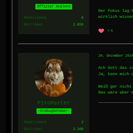
Offizier Avalons
Der Fokus lag 
wirklich wisse
Reaktionen
6
Beiträge
2.659
5
29. Dezember 201
Ach Gott das i
Ja, kann mich 
Weiß gar nicht
Das wäre aber 
PiroMaster
~Endbugbeheber~
Reaktionen
2
Beiträge
2.160