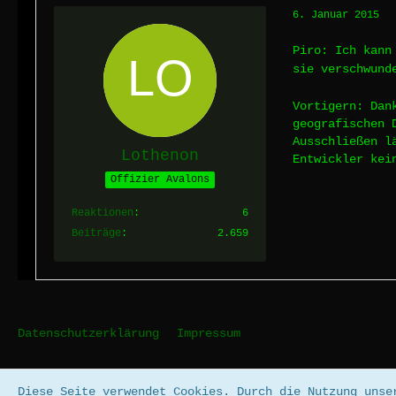
6. Januar 2015
Piro: Ich kann
sie verschwund
Vortigern: Dan
geografischen 
Ausschließen l
Lothenon
Entwickler kei
Offizier Avalons
Reaktionen
6
Beiträge
2.659
Datenschutzerklärung
Impressum
Diese Seite verwendet Cookies. Durch die Nutzung unse