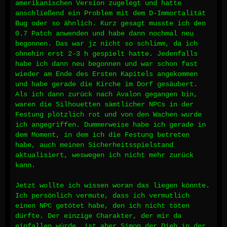
amerikanischen Version zugelegt und hatte
anschließend ein Problem mit dem D-Immortalität
Bug oder so ähnlich. Kurz gesagt musste ich den
0.7 Patch anwenden und habe dann nochmal neu
begonnen. Das war jz nicht so schlimm, da ich
ohnehin erst 2-3 h gespielt hatte. Jedenfalls
habe ich dann neu begonnen und war schon fast
wieder am Ende des Ersten Kapitels angekommen
und habe gerade die Kirche im Dorf gesäubert.
Als ich dann zurück nach Avalon gegangen bin,
waren die Silhouetten sämtlicher NPCs in der
Festung plötzlich rot und von den Wachen wurde
ich angegriffen. Dummerweise habe ich gerade in
dem Moment, in dem ich die Festung betreten
habe, auch meinen Sicherheitsspielstand
aktualisiert, weswegen ich nicht mehr zurück
kann.
Jetzt wollte ich wissen woran das liegen könnte.
Ich persönlich vermute, dass ich vermutlich
einen NPC getötet habe, den ich nicht töten
dürfte. Der einzige Charakter, der mir da
einfallen würde, ist aber Simon der Dieb in der