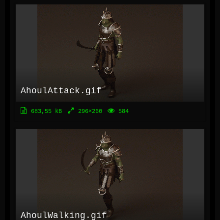
AhoulAttack.gif
683,55 kB
296×260
584
AhoulWalking.gif