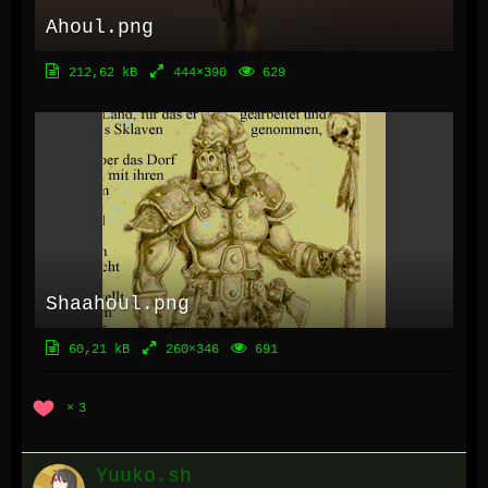
Ahoul.png
212,62 kB
444×390
629
Shaahoul.png
60,21 kB
260×346
691
3
Yuuko.sh