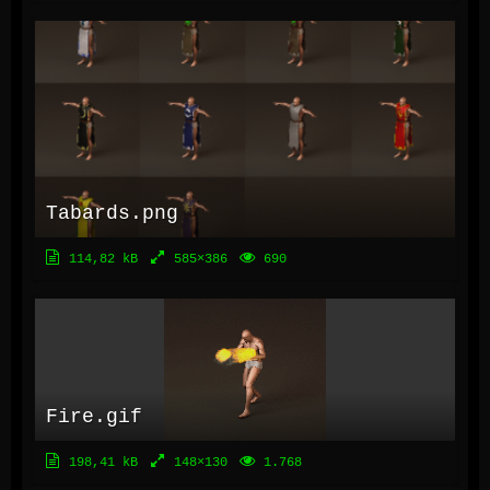
Tabards.png
114,82 kB
585×386
690
Fire.gif
198,41 kB
148×130
1.768