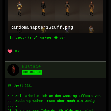
RandomChapter1Stuff.png
239,27 kB
785×595
707
2
Eustace
Hexenkönig
15. April 2021
Zur Zeit arbeite ich an den Casting Effects von
den Zaubersprüchen, muss aber noch ein wenig
üben.
Die Texturen von Tabards, Shields usw. sind