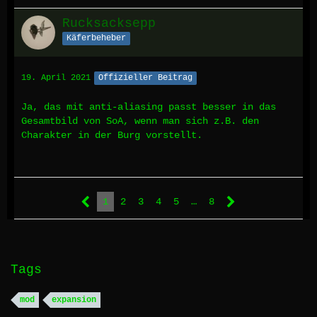
Rucksacksepp
Käferbeheber
19. April 2021
Offizieller Beitrag
Ja, das mit anti-aliasing passt besser in das
Gesamtbild von SoA, wenn man sich z.B. den
Charakter in der Burg vorstellt.
1
2
3
4
5
…
8
Tags
mod
expansion