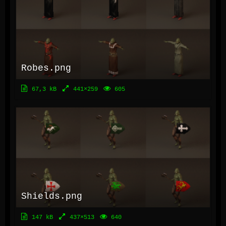
Robes.png
67,3 kB
441×259
605
Shields.png
147 kB
437×513
640