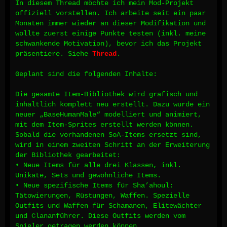
In diesem Thread möchte ich mein Mod-Projekt
offiziell vorstellen. Ich arbeite seit ein paar
Monaten immer wieder an dieser Modifikation und
wollte zuerst einige Punkte testen (inkl. meine
schwankende Motivation), bevor ich das Projekt
präsentiere. Siehe
Thread
.
Geplant sind die folgenden Inhalte:
Die gesamte Item-Bibliothek wird grafisch und
inhaltlich komplett neu erstellt. Dazu wurde ein
neuer „BaseHumanMale“ modelliert und animiert,
mit dem Item-Sprites erstellt werden können.
Sobald die vorhandenen SoA-Items ersetzt sind,
wird in einem zweiten Schritt an der Erweiterung
der Bibliothek gearbeitet:
• Neue Items für alle drei Klassen, inkl.
Unikate, Sets und gewöhnliche Items.
• Neue spezifische Items für Sha’ahoul:
Tätowierungen, Rüstungen, Waffen. Spezielle
Outfits und Waffen für Schamanen, Elitewächter
und Clananführer. Diese Outfits werden vom
Spieler getragen werden können.