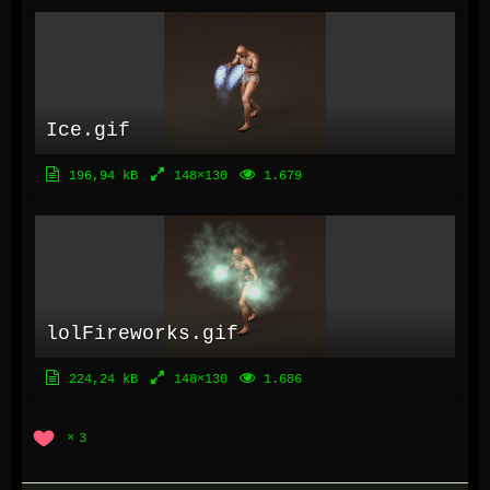
Ice.gif
196,94 kB
148×130
1.679
lolFireworks.gif
224,24 kB
148×130
1.686
3