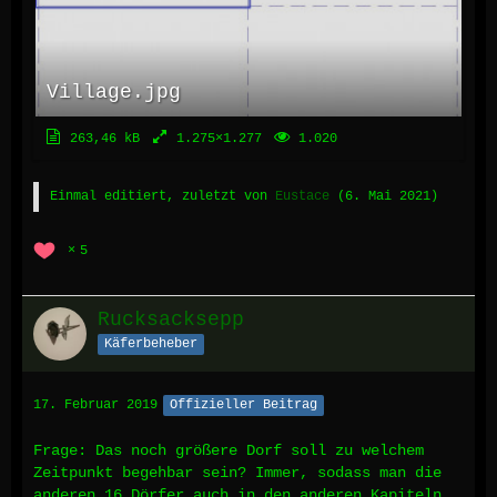
Village.jpg
263,46 kB
1.275×1.277
1.020
Einmal editiert, zuletzt von
Eustace
(
6. Mai 2021
)
5
Rucksacksepp
Käferbeheber
17. Februar 2019
Offizieller Beitrag
Frage: Das noch größere Dorf soll zu welchem
Zeitpunkt begehbar sein? Immer, sodass man die
anderen 16 Dörfer auch in den anderen Kapiteln