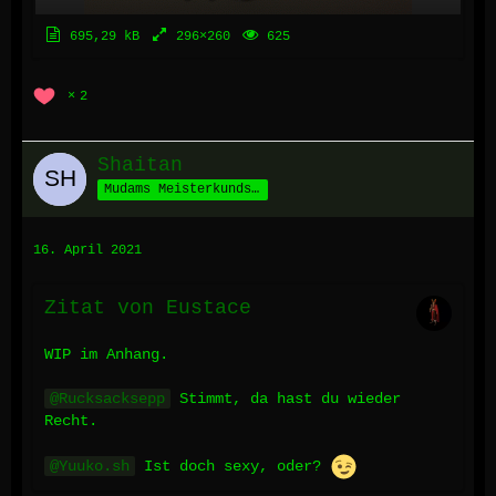
695,29 kB
296×260
625
2
Shaitan
Mudams Meisterkundschafter
16. April 2021
Zitat von Eustace
WIP im Anhang.
Rucksacksepp
Stimmt, da hast du wieder
Recht.
Yuuko.sh
Ist doch sexy, oder?