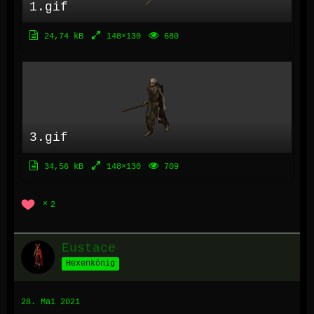
1.gif
24,74 kB
148×130
680
3.gif
34,56 kB
148×130
709
2
Eustace
Hexenkönig
28. Mai 2021