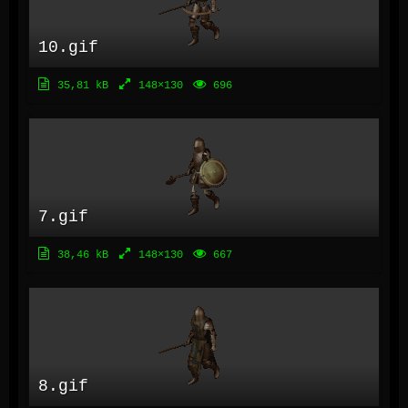
10.gif
35,81 kB
148×130
696
7.gif
38,46 kB
148×130
667
8.gif