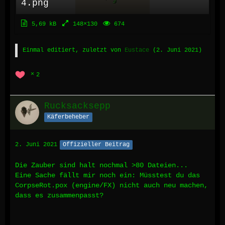
4.png
5,69 kB
148×130
674
Einmal editiert, zuletzt von
Eustace
(
2. Juni 2021
)
2
Rucksacksepp
Käferbeheber
2. Juni 2021
Offizieller Beitrag
Die Zauber sind halt nochmal >80 Dateien...
Eine Sache fällt mir noch ein: Müsstest du das
CorpseRot.pox (engine/FX) nicht auch neu machen,
dass es zusammenpasst?