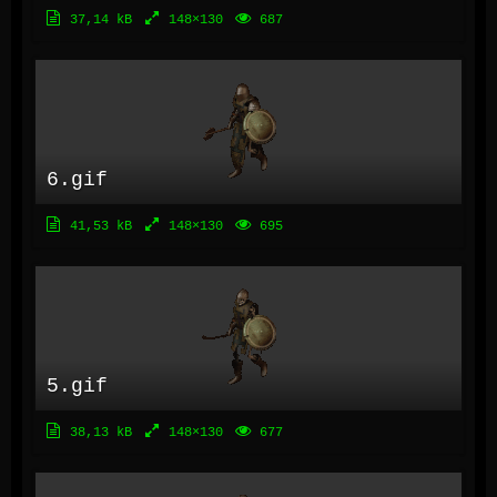
37,14 kB
148×130
687
6.gif
41,53 kB
148×130
695
5.gif
38,13 kB
148×130
677