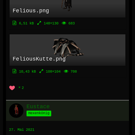
Felious.png
6,51 kB
148×130
683
FeliousKutte.png
10,43 kB
108×104
708
2
Eustace
Hexenkönig
27. Mai 2021