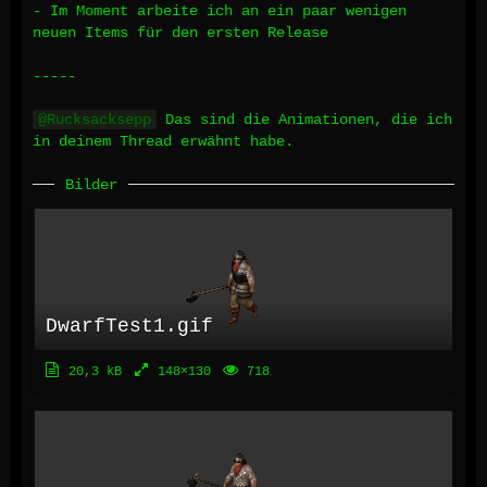
- Im Moment arbeite ich an ein paar wenigen
neuen Items für den ersten Release
-----
Rucksacksepp
Das sind die Animationen, die ich
in deinem Thread erwähnt habe.
Bilder
DwarfTest1.gif
20,3 kB
148×130
718