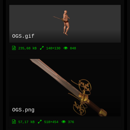
OGS.gif
235,68 kB
148×130
848
OGS.png
57,17 kB
518×454
376