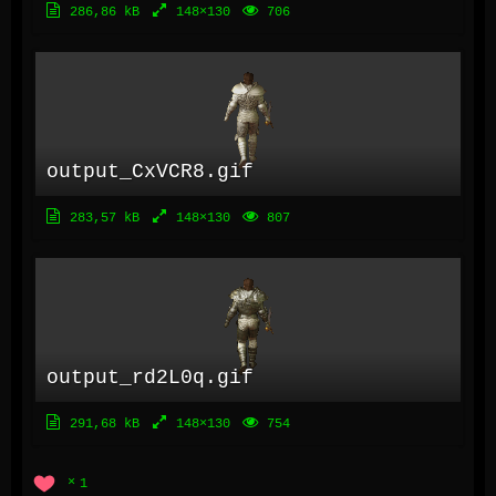
286,86 kB
148×130
706
output_CxVCR8.gif
283,57 kB
148×130
807
output_rd2L0q.gif
291,68 kB
148×130
754
1