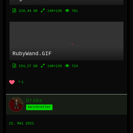
210,44 kB
148×130
781
RubyWand.GIF
154,27 kB
148×130
724
1
Drake
Kelchretter
22. Mai 2021