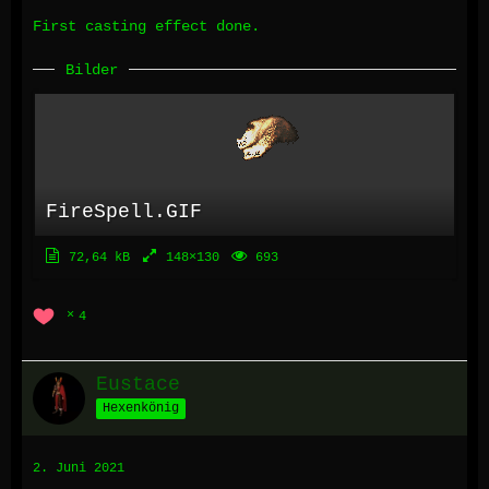
First casting effect done.
Bilder
FireSpell.GIF
72,64 kB
148×130
693
4
Eustace
Hexenkönig
2. Juni 2021