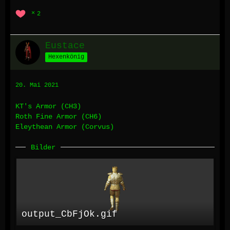
2
Eustace
Hexenkönig
20. Mai 2021
KT's Armor (CH3)
Roth Fine Armor (CH6)
Eleythean Armor (Corvus)
Bilder
output_CbFjOk.gif