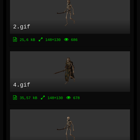
2.gif
25,6 kB
148×130
686
4.gif
35,57 kB
148×130
678