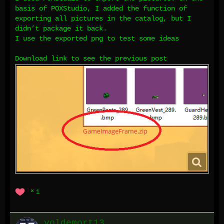
basis of POXStudio, I added the function of
exporting all pictures in the catalog, but I
didn’t package it back.
I use the exported png to test some ideas
Download link to see the previous post
1
voldemort13