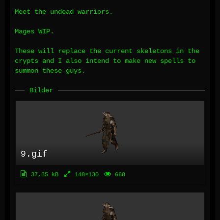
Meet the undead warriors.
Mages WIP.
These will replace the current skeletons in the
crypts and I also intend to make new spells to
summon these guys.
Bilder
9.gif
37,35 kB
148×130
668