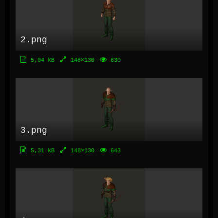
2.png
5,04 kB
148×130
630
3.png
5,31 kB
148×130
643