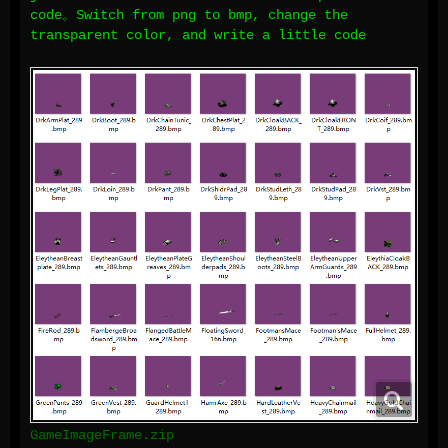
code。Switch from png to bmp, change the
transparent color, and write a little code
GameImageFrame.zip