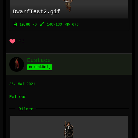
DwarfTest2.gif
19,68 kB
148×130
673
2
Eustace
Hexenkönig
26. Mai 2021
Felious
Bilder