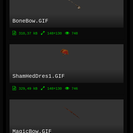
BoneBow.GIF
310,37 kB
148×130
748
ShamHedDres1.GIF
329,49 kB
148×130
746
MagicBow.GIF