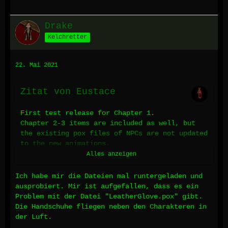
Drake
Kelchretter
22. Mai 2021
Zitat von Eustace
First test release for Chapter 1.
Chapter 2-3 items are included as well, but
the existing pox files of NPCs are not updated
to the new animations.
Alles anzeigen
It requires the latest patch of the Steam
release, otherwise you'll encounter "flashing
Ich habe mir die Dateien mal runtergeladen und
clothes". Can be fixed though.
ausprobiert. Mir ist aufgefallen, dass es ein
Problem mit der Datei "LeatherGlove.pox" gibt.
https://drive.google.com/drive…pl4GvBTuJuTUZ?
Die Handschuhe fliegen neben den Charakteren in
usp=sharing
der Luft.