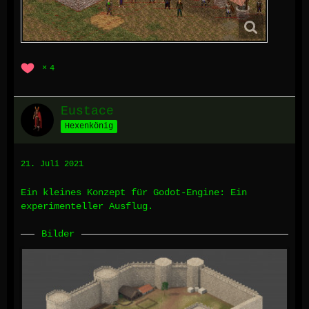
4
Eustace
Hexenkönig
21. Juli 2021
Ein kleines Konzept für Godot-Engine: Ein
experimenteller Ausflug.
Bilder