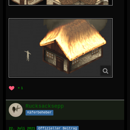
1
Rucksacksepp
Käferbeheber
22. Juli 2021
Offizieller Beitrag