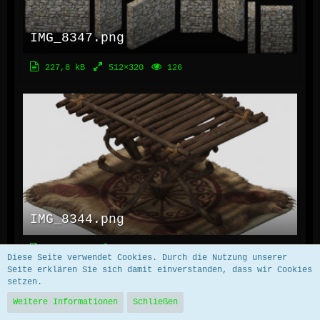
IMG_8347.png
227,8 kB
512×320
126
IMG_8344.png
285,52 kB
512×398
117
Diese Seite verwendet Cookies. Durch die Nutzung unserer
Seite erklären Sie sich damit einverstanden, dass wir Cookies
setzen.
Weitere Informationen
Schließen