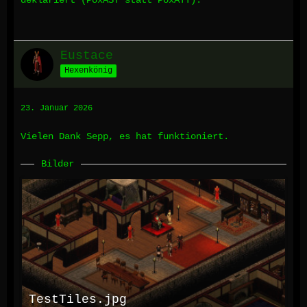
deklariert (PoxAST statt PoxATT).
Eustace
Hexenkönig
23. Januar 2026
Vielen Dank Sepp, es hat funktioniert.
Bilder
TestTiles.jpg