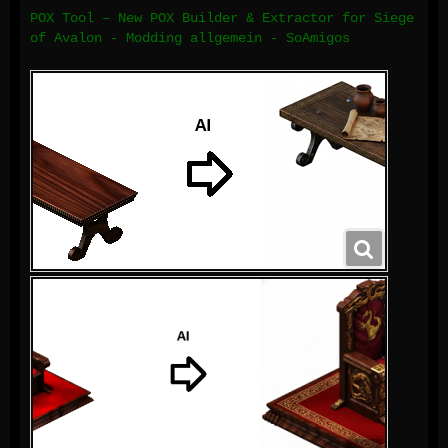
POX Tool – New POX Builder & Extractor for Siege
of Avalon - Modding allgemein - SoAmigos