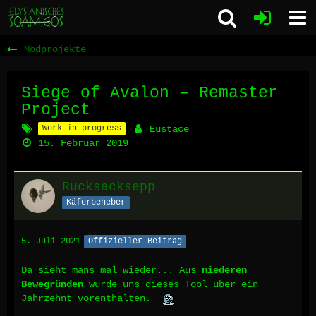
Modprojekte
Siege of Avalon – Remaster
Project
Work in progress
Eustace
15. Februar 2019
Rucksacksepp
Käferbeheber
5. Juli 2021
Offizieller Beitrag
Da sieht mans mal wieder... Aus
niederen
Bewegründen
wurde uns dieses Tool über ein
Jahrzehnt vorenthalten.