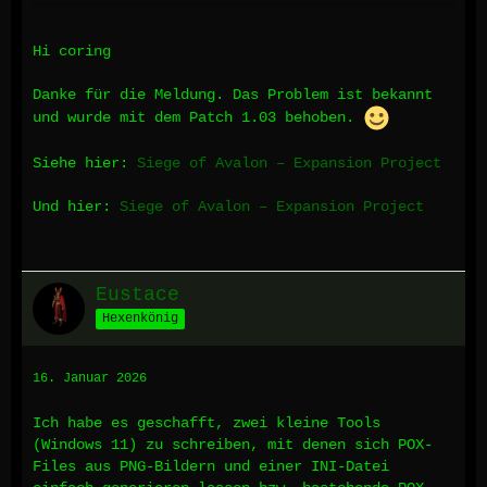
und die Patches und dergleichen, die hier
veröffentlicht wurden. Das Expension Project
habe ich dann auch vorfreudig ausprobiert,
Hi coring
musste aber feststellen, dass in bestimmte
Richtungen die Laufanimation in einigen Frames
Danke für die Meldung. Das Problem ist bekannt
die Ausrüstung ausblendet. Ich sehe meinen
und wurde mit dem Patch 1.03 behoben.
Charakter dann für einzelne Frames fast nackt
- und so möchte ich ihn natürlich nur ungern
Siehe hier:
Siege of Avalon – Expansion Project
in die Schlacht schicken.
Und hier:
Siege of Avalon – Expansion Project
Ist das Problem bekannt? Gibt es dafür Work-
Arounds oder Ähnliches? Ich bin mit Win 10 und
der GOG Version unterwegs.
Eustace
Freue mich über jede Rückmeldung und nun auch
Hexenkönig
im Forum aus der Deckung zu komme
16. Januar 2026
Ich habe es geschafft, zwei kleine Tools
(Windows 11) zu schreiben, mit denen sich POX-
Files aus PNG-Bildern und einer INI-Datei