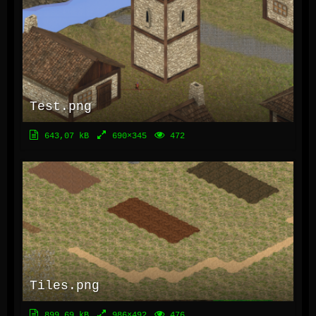
Test.png
643,07 kB
690×345
472
Tiles.png
899,69 kB
986×492
476