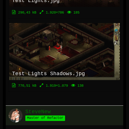
Test Lights.jpg
290,43 kB
1.920×786
185
Test Lights Shadows.jpg
770,51 kB
1.919×1.079
138
SteveNew
Master of Refactor