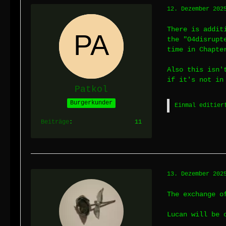
12. Dezember 202
There is addit
the "04disrupt
time in Chapte
Also this isn'
if it's not in
Patkol
Burgerkunder
Einmal editier
Beiträge
11
13. Dezember 202
The exchange o
Lucan will be 