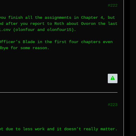
#222
you finish all the assignments in Chapter 4, but
ed after you report to Roth about Ovoron the last
1.cnv (olonfour and olonfour15).
Officer's Blade in the first four chapters even
dbye for some reason.
#223
ot due to less work and it doesn't really matter.