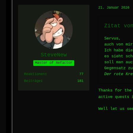
21. Januar 2026
Zitat vo
Servus,
auch von mir
Ich habe die
SteveNew
es sieht sch
soll man au
Master of Refactor
Gegensatz zu
Der rote Kre
Reaktionen
77
Beiträge
181
Thanks for the
active quests 
Well let us se