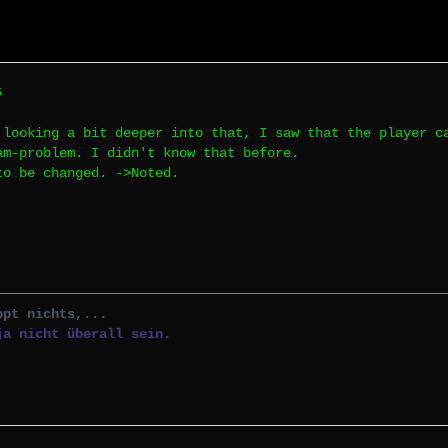
5
 looking a bit deeper into that, I saw that the player c
am-problem. I didn't know that before.
to be changed. ->Noted.
ppt nichts,...
ja nicht überall sein.