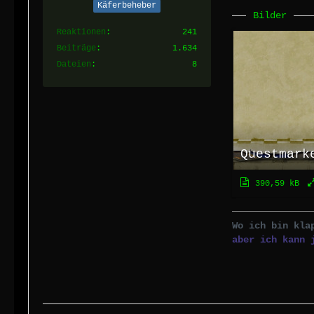
Käferbeheber
Bilder
Reaktionen
241
Beiträge
1.634
Dateien
8
Questmark
390,59 kB
Wo ich bin kla
aber ich kann 