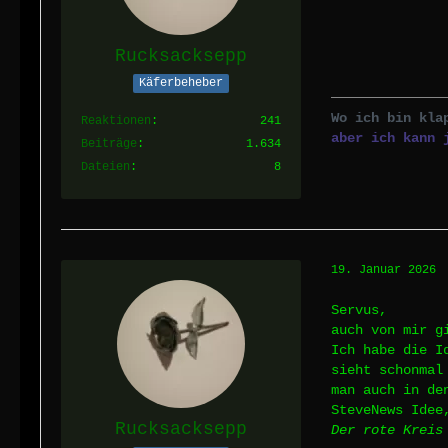
Rucksacksepp
Käferbeheber
Wo ich bin kla
Reaktionen
241
aber ich kann 
Beiträge
1.634
Dateien
8
19. Januar 2026
Servus,
auch von mir g
Ich habe die I
sieht schonmal
man auch in de
SteveNews Idee
Rucksacksepp
Der rote Kreis