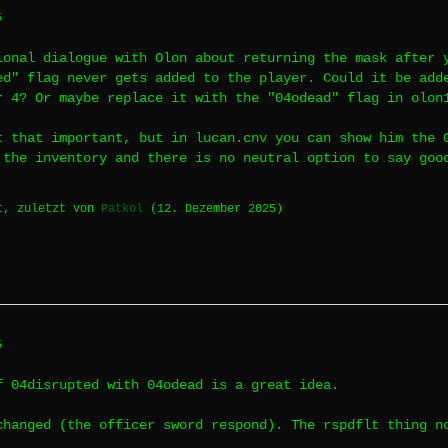
5
ional dialogue with Olon about returning the mask after 
ed" flag never gets added to the player. Could it be add
r 4? Or maybe replace it with the "04odead" flag in olon
t that important, but in lucan.cnv you can show him the 
 the inventory and there is no neutral option to say goo
t, zuletzt von
Patkol
(
12. Dezember 2025
)
5
f 04disrupted with 04odead is a great idea.
changed (the officer sword respond). The rspdflt thing n