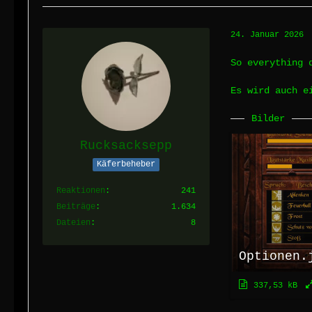
24. Januar 2026
So everything 
Es wird auch e
Bilder
Rucksacksepp
Käferbeheber
Reaktionen
241
Beiträge
1.634
Dateien
8
Optionen.
337,53 kB