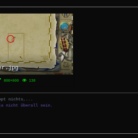
er.jpg
800×600
138
ppt nichts,...
ja nicht überall sein.