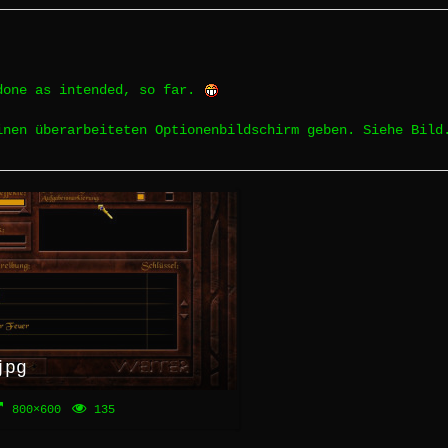
done as intended, so far.
inen überarbeiteten Optionenbildschirm geben. Siehe Bild
jpg
800×600
135