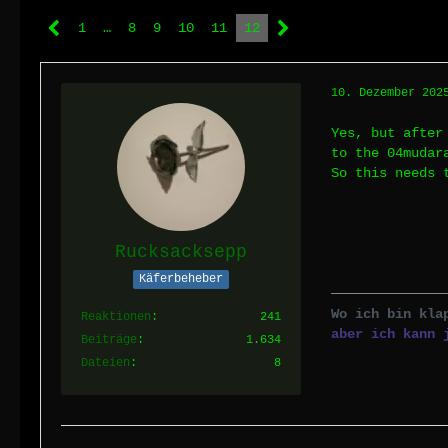
1
…
8
9
10
11
12
10. Dezember 202
Yes, but after
to the 04mudar
So this needs 
Rucksacksepp
Käferbeheber
Wo ich bin kla
Reaktionen
241
aber ich kann 
Beiträge
1.634
Dateien
8