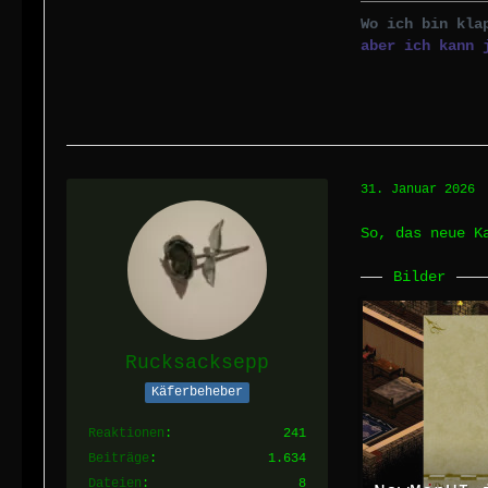
Wo ich bin kla
aber ich kann 
31. Januar 2026
So, das neue K
Bilder
Rucksacksepp
Käferbeheber
Reaktionen
241
Beiträge
1.634
Dateien
8