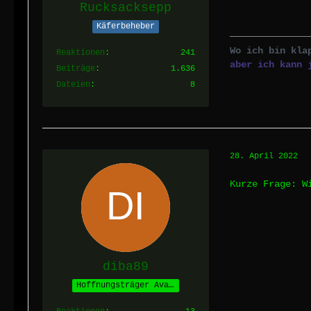
Rucksacksepp
Käferbeheber
Wo ich bin kla
Reaktionen
241
aber ich kann 
Beiträge
1.636
Dateien
8
28. April 2022
Kurze Frage: W
diba89
Hoffnungsträger Avalons