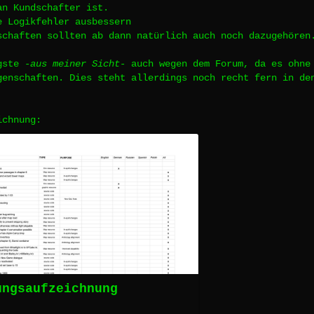
an Kundschafter ist.
e Logikfehler ausbessern
schaften sollten ab dann natürlich auch noch dazugehören
igste
-aus meiner Sicht-
auch wegen dem Forum, da es ohne 
genschaften. Dies steht allerdings noch recht fern in d
ichnung:
ungsaufzeichnung