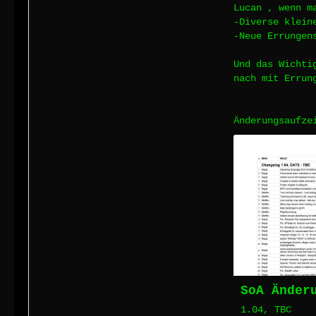
Lucan , wenn m
-Diverse klein
-Neue Errungen
Und das Wicht
nach mit Errun
Änderungsaufze
SoA Änder
1.04, TBC