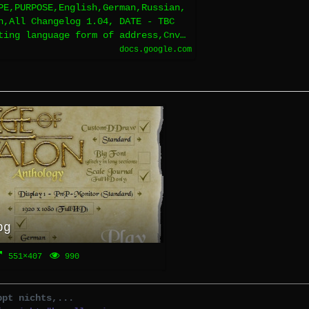
PE,PURPOSE,English,German,Russian,
h,All Changelog 1.04, DATE - TBC
ting language form of address,Cnv…
docs.google.com
pg
551×407
990
ppt nichts,...