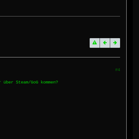
#4
r über Steam/GoG kommen?