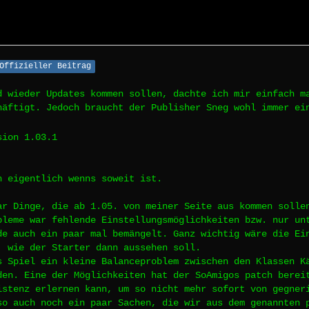
Offizieller Beitrag
d wieder Updates kommen sollen, dachte ich mir einfach m
häftigt. Jedoch braucht der Publisher Sneg wohl immer e
sion 1.03.1
n eigentlich wenns soweit ist.
ar Dinge, die ab 1.05. von meiner Seite aus kommen solle
bleme war fehlende Einstellungsmöglichkeiten bzw. nur un
de auch ein paar mal bemängelt. Ganz wichtig wäre die Ei
, wie der Starter dann aussehen soll.
s Spiel ein kleine Balanceproblem zwischen den Klassen K
den. Eine der Möglichkeiten hat der SoAmigos patch berei
istenz erlernen kann, um so nicht mehr sofort von gegner
so auch noch ein paar Sachen, die wir aus dem genannten 