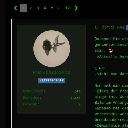
1
2
3
4
5
…
12
1. Februar 2022
Da noch hin un
genanntem besc
sein.
->Aktuelle Ver
1.04:
Rucksacksepp
-sieht man dan
Käferbeheber
Nun mal ein pa
-Eines der Pro
Reaktionen
241
siege.ini. Wur
Beiträge
1.636
Bild im Anhang
Dateien
8
-Ebenso hat da
verbessert wer
Grundzauberres
-Demzufolge al