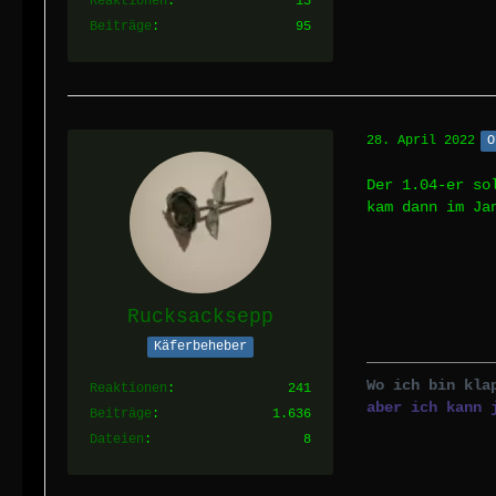
Reaktionen
13
Beiträge
95
28. April 2022
O
Der 1.04-er so
kam dann im Ja
Rucksacksepp
Käferbeheber
Wo ich bin kla
Reaktionen
241
aber ich kann 
Beiträge
1.636
Dateien
8