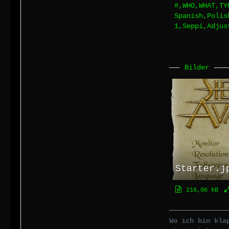
#,WHO,WHAT,TY
Spanish,Polis
1,Seppi,Adjus
Bilder
Starter.j
216,06 kB
Wo ich bin kla