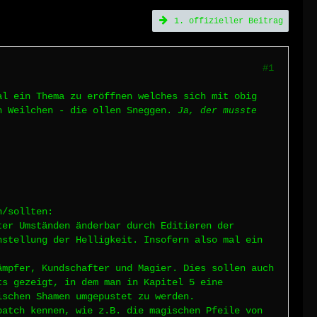
1. offizieller Beitrag
#1
al ein Thema zu eröffnen welches sich mit obig
in Weilchen - die ollen Sneggen.
Ja, der musste
n/sollten:
ter Umständen änderbar durch Editieren der
nstellung der Helligkeit. Insofern also mal ein
ämpfer, Kundschafter und Magier. Dies sollen auch
ts gezeigt, in dem man in Kapitel 5 eine
ischen Shamen umgepustet zu werden.
patch kennen, wie z.B. die magischen Pfeile von