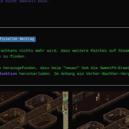
ja nicht überall sein.
fizieller Beitrag
rachtens nichts mehr wird, dass weitere Patches auf Stea
n
zu finden.
h herausgefunden, dass beim "neuen" SoA die SweetFX-Erwe
dsektion
herunterladen. Im Anhang ein Vorher-Nachher-Ver