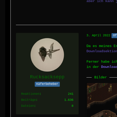
aber ich kann 
3. April 2022
Of
Da es meines E
Downloadsektio
Ferner habe ic
in der
Downloa
Rucksacksepp
Bilder
Käferbeheber
Reaktionen
241
Beiträge
1.636
Dateien
8