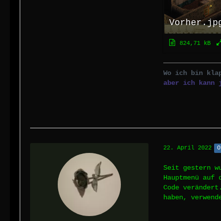
Vorher.jp
824,71 kB
Wo ich bin kla
aber ich kann 
22. April 2022
O
Seit gestern w
Hauptmenü auf 
Code verändert
haben, verwend