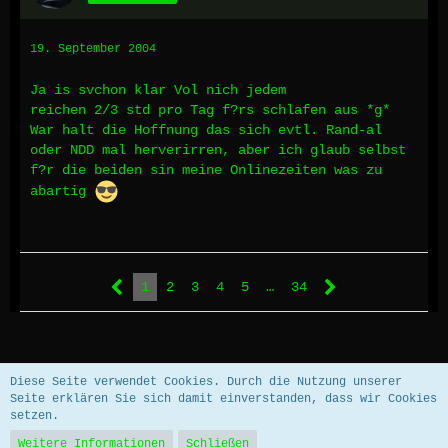
19. September 2004
Ja is svchon klar Vol nich jedem
reichen 2/3 std pro Tag f?rs schlafen aus *g*
War halt die Hoffnung das sich evtl. Rand-al
oder NDD mal herverirren, aber ich glaub selbst
f?r die beiden sin meine Onlinezeiten was zu
abartig
1
2
3
4
5
…
34
Datenschutzerklärung
Impressum
Diese Seite verwendet Cookies. Durch die Nutzung unserer
Seite erklären Sie sich damit einverstanden, dass wir Cookies
setzen.
Community-Software:
WoltLab Suite™ 5.5.26
Weitere Informationen
Schließen