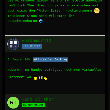
des ForumsGAUs wieder eine Anlaufstelle haben,um
gem?tlich ?ber dies und jenes zu quatschen und
auch etwas den "Alten Zeiten" nachzutrauern
In diesem Sinne seid Wilkommen ihr
Besucherscharen
voldemort13
The Doctor
5. August 2004
Offizieller Beitrag
Nabend...na Randy, vetr?gste noch nen Virtuelles
Bierchen? =D
Rand al Thor
Burgerkunder