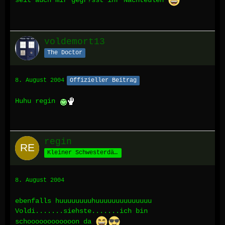
seit auch mir gegr?sst ihr Nachteulen
voldemort13
The Doctor
8. August 2004
Offizieller Beitrag
Huhu regin
regin
Kleiner Schwesterdämon
8. August 2004
ebenfalls huuuuuuuuhuuuuuuuuuuuuuu
Voldi.......siehste.......ich bin
schoooooooooooon da