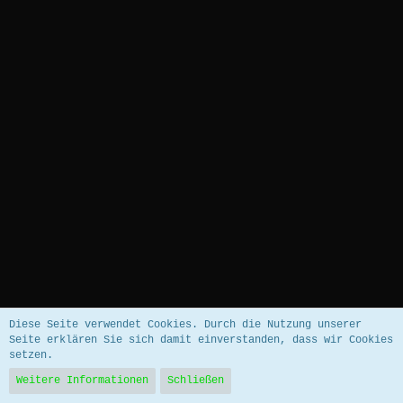
Datenschutzerklärung
Impressum
Diese Seite verwendet Cookies. Durch die Nutzung unserer
Seite erklären Sie sich damit einverstanden, dass wir Cookies
setzen.
Community-Software:
WoltLab Suite™ 5.5.26
Weitere Informationen
Schließen