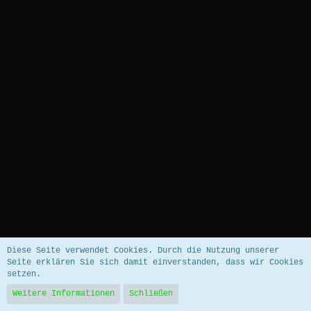
Datenschutzerklärung
Impressum
Diese Seite verwendet Cookies. Durch die Nutzung unserer
Seite erklären Sie sich damit einverstanden, dass wir Cookies
setzen.
Community-Software:
WoltLab Suite™ 5.5.26
Weitere Informationen
Schließen