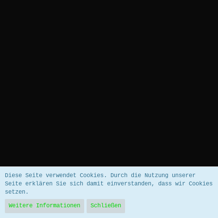
Datenschutzerklärung
Impressum
Diese Seite verwendet Cookies. Durch die Nutzung unserer
Seite erklären Sie sich damit einverstanden, dass wir Cookies
setzen.
Community-Software:
WoltLab Suite™ 5.5.26
Weitere Informationen
Schließen