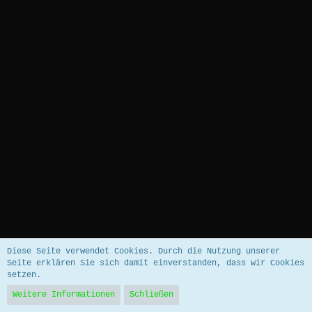
Datenschutzerklärung
Impressum
Diese Seite verwendet Cookies. Durch die Nutzung unserer
Seite erklären Sie sich damit einverstanden, dass wir Cookies
setzen.
Community-Software:
WoltLab Suite™ 5.5.26
Weitere Informationen
Schließen