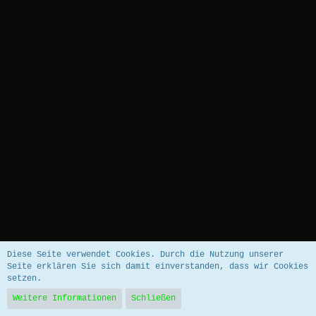
Datenschutzerklärung
Impressum
Diese Seite verwendet Cookies. Durch die Nutzung unserer
Seite erklären Sie sich damit einverstanden, dass wir Cookies
setzen.
Community-Software:
WoltLab Suite™ 5.5.26
Weitere Informationen
Schließen