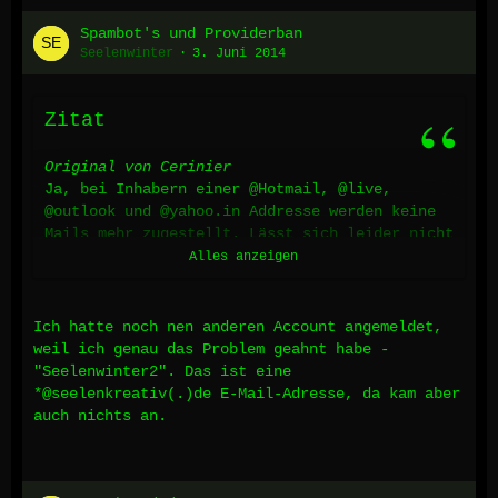
Spambot's und Providerban
Seelenwinter
3. Juni 2014
Zitat
Original von Cerinier
Ja, bei Inhabern einer @Hotmail, @live,
@outlook und @yahoo.in Addresse werden keine
Mails mehr zugestellt. Lässt sich leider nicht
anders handhaben, da Registrierungs-
Alles anzeigen
und Forenmails prinzipiell über die selbe
Schnittstelle laufen.
Ich hatte noch nen anderen Account angemeldet,
Daher würde es sich anbieten die Mailaddresse
weil ich genau das Problem geahnt habe -
im Profil abzuändern, wenn man
"Seelenwinter2". Das ist eine
weiterhin Nachrichten aus dem Forum empfangen
*@seelenkreativ(.)de E-Mail-Adresse, da kam aber
möchte. Sollte das aus irgendwelchen
auch nichts an.
Gründen nicht möglich sein, einfach einen der
Admins
anschreiben und die gewünschte
neue Mailaddresse in der PN mit angeben.