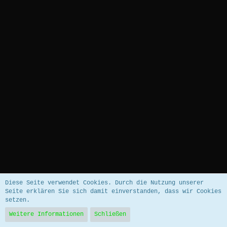
Datenschutzerklärung
Impressum
Diese Seite verwendet Cookies. Durch die Nutzung unserer
Seite erklären Sie sich damit einverstanden, dass wir Cookies
setzen.
Community-Software:
WoltLab Suite™ 5.5.26
Weitere Informationen
Schließen