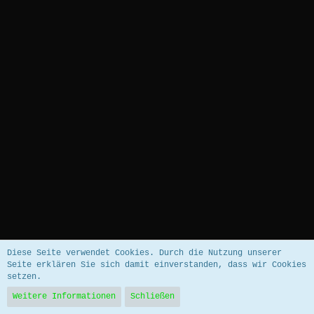
Datenschutzerklärung
Impressum
Diese Seite verwendet Cookies. Durch die Nutzung unserer
Seite erklären Sie sich damit einverstanden, dass wir Cookies
setzen.
Community-Software:
WoltLab Suite™ 5.5.26
Weitere Informationen
Schließen