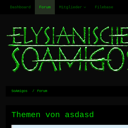
Dashboard
Forum
Mitglieder
Filebase
SoAmigos
Forum
Themen von asdasd