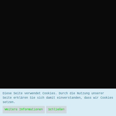
Datenschutzerklärung
Impressum
Diese Seite verwendet Cookies. Durch die Nutzung unserer
Seite erklären Sie sich damit einverstanden, dass wir Cookies
setzen.
Community-Software:
WoltLab Suite™ 5.5.26
Weitere Informationen
Schließen