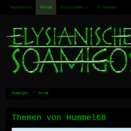
Dashboard
Forum
Mitglieder
Filebase
SoAmigos
Forum
Themen von Hummel68