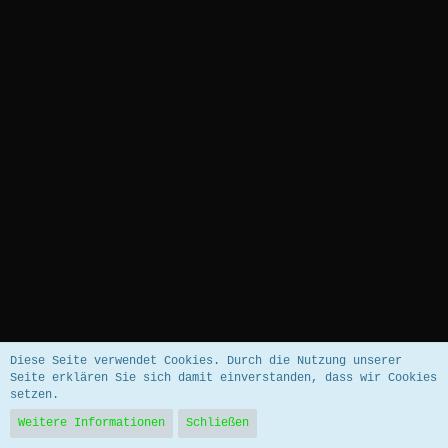
Datenschutzerklärung
Impressum
Diese Seite verwendet Cookies. Durch die Nutzung unserer
Seite erklären Sie sich damit einverstanden, dass wir Cookies
setzen.
Community-Software:
WoltLab Suite™ 5.5.26
Weitere Informationen
Schließen