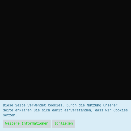
Datenschutzerklärung
Impressum
Diese Seite verwendet Cookies. Durch die Nutzung unserer
Seite erklären Sie sich damit einverstanden, dass wir Cookies
setzen.
Community-Software:
WoltLab Suite™ 5.5.26
Weitere Informationen
Schließen