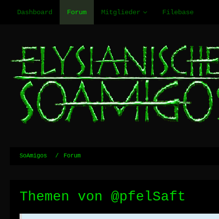
Dashboard
Forum
Mitglieder
Filebase
SoAmigos
Forum
Themen von @pfelSaft