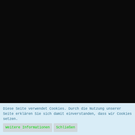
Datenschutzerklärung
Impressum
Diese Seite verwendet Cookies. Durch die Nutzung unserer
Seite erklären Sie sich damit einverstanden, dass wir Cookies
setzen.
Community-Software:
WoltLab Suite™ 5.5.26
Weitere Informationen
Schließen