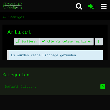
SoAmigos
Artikel
Sortieren
Alle als gelesen markieren
Es wurden keine Einträge gefunden.
Kategorien
Default Category
0