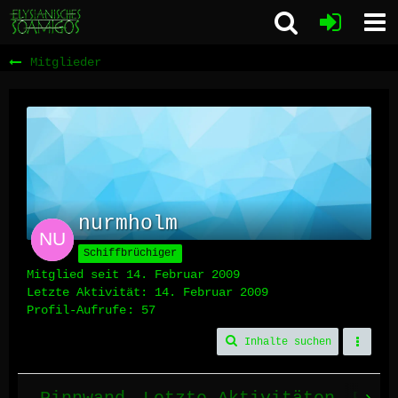
Mitglieder
nurmholm
Schiffbrüchiger
Mitglied seit 14. Februar 2009
Letzte Aktivität:
14. Februar 2009
Profil-Aufrufe
57
Inhalte suchen