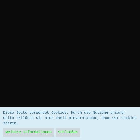
Datenschutzerklärung
Impressum
Diese Seite verwendet Cookies. Durch die Nutzung unserer
Seite erklären Sie sich damit einverstanden, dass wir Cookies
setzen.
Community-Software:
WoltLab Suite™ 5.5.26
Weitere Informationen
Schließen