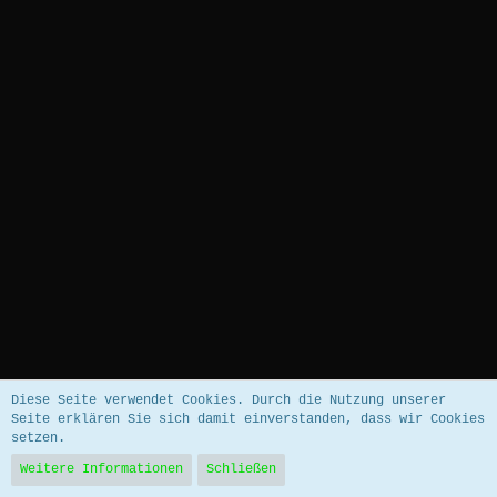
Datenschutzerklärung
Impressum
Diese Seite verwendet Cookies. Durch die Nutzung unserer
Seite erklären Sie sich damit einverstanden, dass wir Cookies
setzen.
Community-Software:
WoltLab Suite™ 5.5.26
Weitere Informationen
Schließen