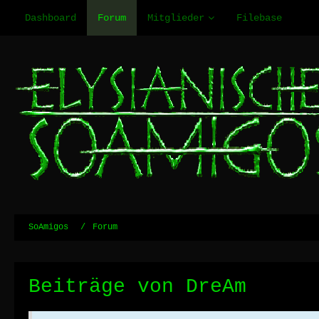
Dashboard
Forum
Mitglieder
Filebase
SoAmigos
Forum
Beiträge von DreAm