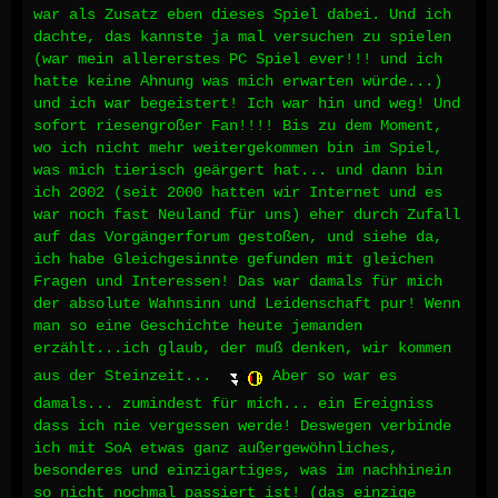
war als Zusatz eben dieses Spiel dabei. Und ich
dachte, das kannste ja mal versuchen zu spielen
(war mein allererstes PC Spiel ever!!! und ich
hatte keine Ahnung was mich erwarten würde...)
und ich war begeistert! Ich war hin und weg! Und
sofort riesengroßer Fan!!!! Bis zu dem Moment,
wo ich nicht mehr weitergekommen bin im Spiel,
was mich tierisch geärgert hat... und dann bin
ich 2002 (seit 2000 hatten wir Internet und es
war noch fast Neuland für uns) eher durch Zufall
auf das Vorgängerforum gestoßen, und siehe da,
ich habe Gleichgesinnte gefunden mit gleichen
Fragen und Interessen! Das war damals für mich
der absolute Wahnsinn und Leidenschaft pur! Wenn
man so eine Geschichte heute jemanden
erzählt...ich glaub, der muß denken, wir kommen
aus der Steinzeit...
Aber so war es
damals... zumindest für mich... ein Ereigniss
dass ich nie vergessen werde! Deswegen verbinde
ich mit SoA etwas ganz außergewöhnliches,
besonderes und einzigartiges, was im nachhinein
so nicht nochmal passiert ist! (das einzige