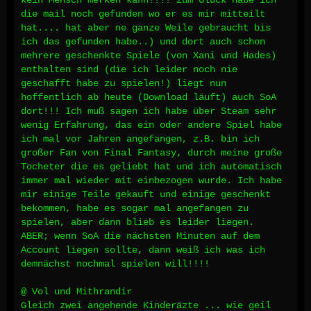
kein Mensch merken kann!!!! zum Glück habe ich
die mail noch gefunden wo er es mir mitteilt
hat.... hat aber ne ganze Weile gebraucht bis
ich das gefunden habe..) und dort auch schon
mehrere geschenkte Spiele (von Xani und Hades)
enthalten sind (die ich leider noch nie
geschafft habe zu spielen!) liegt nun
hoffentlich ab heute (Download läuft) auch SoA
dort!!! Ich muß sagen ich habe über Steam sehr
wenig Erfahrung, das ein oder andere Spiel habe
ich mal vor Jahren angefangen, z.B. bin ich
großer Fan von Final Fantasy, durch meine große
Tocheter die es geliebt hat und ich automatisch
immer mal wieder mit einbezogen wurde. Ich habe
mir einige Teile gekauft und einige geschenkt
bekommen, habe es sogar mal angefangen zu
spielen, aber dann blieb es leider liegen.
ABER; wenn SoA die nächsten Minuten auf dem
Account liegen sollte, dann weiß ich was ich
demnächst nochmal spielen will!!!!
@ Vol und Mithrandir
Gleich zwei angehende Kinderäzte ... wie geil