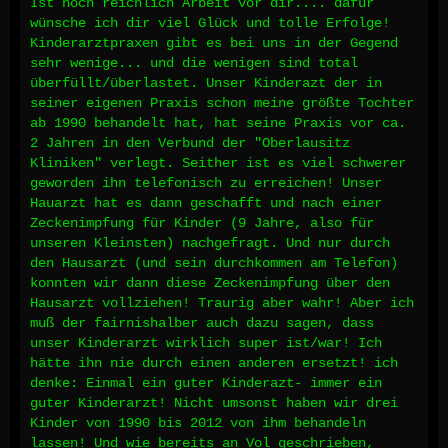
Ist noch reichlich Arbeit vor dir.... dafür
wünsche ich dir viel Glück und tolle Erfolge!
Kinderarztpraxen gibt es bei uns in der Gegend
sehr wenige... und die wenigen sind total
überfüllt/überlastet. Unser Kinderazt der in
seiner eigenen Praxis schon meine größte Tochter
ab 1990 behandelt hat, hat seine Praxis vor ca.
2 Jahren in den Verbund der "Oberlausitz
Kliniken" verlegt. Seither ist es viel schwerer
geworden ihn telefonisch zu erreichen! Unser
Hauarzt hat es dann geschafft und nach einer
Zeckenimpfung für Kinder (9 Jahre, also für
unseren Kleinsten) nachgefragt. Und nur durch
den Hausarzt (und sein durchkommen am Telefon)
konnten wir dann diese Zeckenimpfung über den
Hausarzt vollziehen! Traurig aber wahr! Aber ich
muß der fairnishalber auch dazu sagen, dass
unser Kinderarzt wirklich super ist/war! Ich
hätte ihn nie durch einen anderen ersetzt! ich
denke: Einmal ein guter Kinderazt- immer ein
guter Kinderarzt! Nicht umsonst haben wir drei
Kinder von 1990 bis 2012 von ihm behandeln
lassen! Und wie bereits an Vol geschrieben,