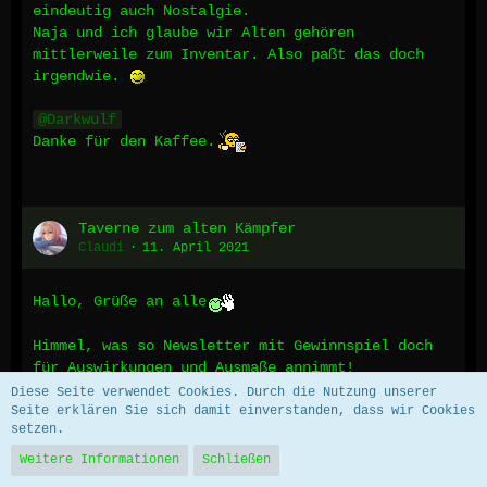
eindeutig auch Nostalgie.
Naja und ich glaube wir Alten gehören
mittlerweile zum Inventar. Also paßt das doch
irgendwie.
Darkwulf
Danke für den Kaffee.
Taverne zum alten Kämpfer
Claudi
11. April 2021
Hallo, Grüße an alle
Himmel, was so Newsletter mit Gewinnspiel doch
für Auswirkungen und Ausmaße annimmt!
Wie herrlich ist das nur!!!!
Diese Seite verwendet Cookies. Durch die Nutzung unserer
Da treibt es selbst so alte Mummelgreise
wie
Seite erklären Sie sich damit einverstanden, dass wir Cookies
setzen.
mich wieder aus dem Loch… find ich echt klasse!
Weitere Informationen
Schließen
*und nein…. Vergessen habe ich euch und das