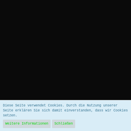
Datenschutzerklärung
Impressum
Diese Seite verwendet Cookies. Durch die Nutzung unserer
Seite erklären Sie sich damit einverstanden, dass wir Cookies
setzen.
Community-Software:
WoltLab Suite™ 5.5.26
Weitere Informationen
Schließen