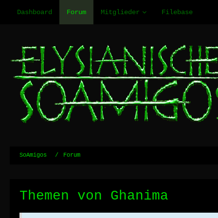
Dashboard
Forum
Mitglieder
Filebase
SoAmigos
Forum
Themen von Ghanima