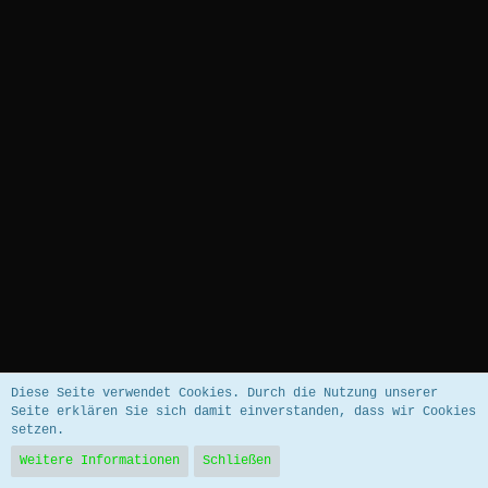
Datenschutzerklärung
Impressum
Diese Seite verwendet Cookies. Durch die Nutzung unserer
Seite erklären Sie sich damit einverstanden, dass wir Cookies
setzen.
Community-Software:
WoltLab Suite™ 5.5.26
Weitere Informationen
Schließen