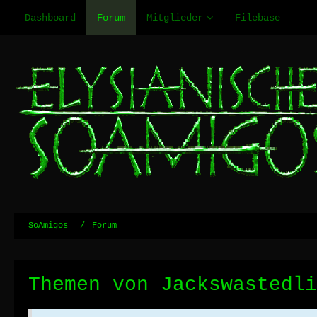
Dashboard
Forum
Mitglieder
Filebase
SoAmigos
Forum
Themen von Jackswastedli