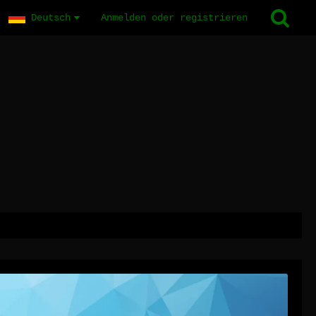
Deutsch
Anmelden oder registrieren