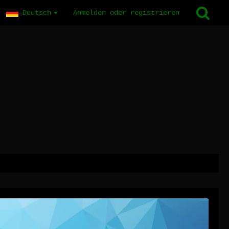
Deutsch
Anmelden oder registrieren